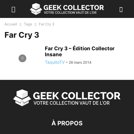
Accueil
Tags
Far Cry 3
Far Cry 3
Far Cry 3 – Édition Collector
Insane
TaquitoTV
-
26 mars 2014
À PROPOS