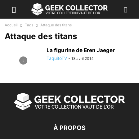
Accueil
Tags
Attaque des titans
Attaque des titans
La figurine de Eren Jaeger
TaquitoTV
-
18 avril 2014
À PROPOS