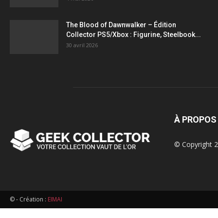
figurines,
The Blood of Dawnwalker – Édition
Collector PS5/Xbox : Figurine, Steelbook...
statuettes
30 avril 2026
À PROPOS
© Copyright 2
© - Création :
EIMAI