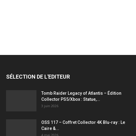
jeux
vidéo,
films,
SÉLECTION DE L'EDITEUR
série
Tomb Raider Legacy of Atlantis – Édition
Collector PS5/Xbox : Statue,...
3 juin 2026
tv,
OSS 117 – Coffret Collector 4K Blu-ray : Le
Caire &...
4 mai 2026