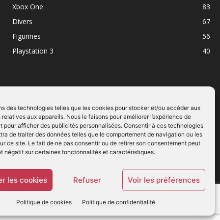
Xbox One
83
Divers
67
Figurines
56
Playstation 3
40
ns des technologies telles que les cookies pour stocker et/ou accéder aux
 relatives aux appareils. Nous le faisons pour améliorer l’expérience de
SUIVEZ NOUS
t pour afficher des publicités personnalisées. Consentir à ces technologies
ra de traiter des données telles que le comportement de navigation ou les
ur ce site. Le fait de ne pas consentir ou de retirer son consentement peut
et négatif sur certaines fonctonnalités et caractéristiques.
r les cookies
Refuser
Voir les préférences
Politique de cookies
Politique de confidentialité