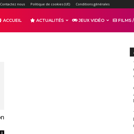
Contactez nous
Politique de cookies (UE)
Conditions générales
ACCUEIL
ACTUALITÉS
JEUX VIDÉO
FILMS /
r
s
on
0