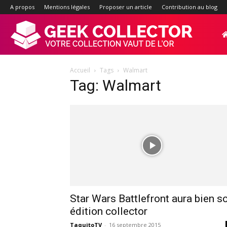
A propos
Mentions légales
Proposer un article
Contribution au blog
Geek-
Accueil
Tags
Walmart
Collector.f
Tag: Walmart
:
Site
d'actualité
Star Wars Battlefront aura bien s
édition collector
TaquitoTV
-
16 septembre 2015