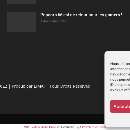
Popcorn 66 est de retour pour les gamers !
3 décembre 2020
Nous utiliso
informations
navigation e
nous permett
ID uniques s
022 | Produit par
EIMAI
| Tous Droits Réservés
avoir un eff
Accepte
WP Twitter Auto Publish
Powered By :
XYZScripts.com