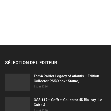
jeux
vidéo,
films,
SÉLECTION DE L'EDITEUR
série
Tomb Raider Legacy of Atlantis – Édition
Collector PS5/Xbox : Statue,...
3 juin 2026
tv,
OSS 117 – Coffret Collector 4K Blu-ray : Le
Caire &...
4 mai 2026