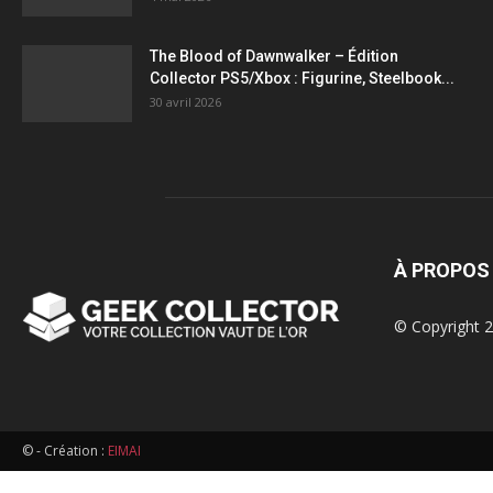
figurines,
The Blood of Dawnwalker – Édition
Collector PS5/Xbox : Figurine, Steelbook...
statuettes
30 avril 2026
À PROPOS
© Copyright 2
© - Création :
EIMAI