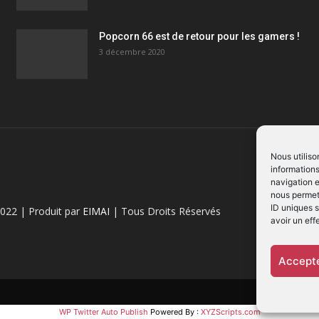
Popcorn 66 est de retour pour les gamers !
3 décembre 2020
Nous utiliso
informations
navigation e
nous permett
ID uniques s
022 | Produit par
EIMAI
| Tous Droits Réservés
avoir un eff
Accepte
WP Twitter Auto Publish
Powered By :
XYZScripts.com