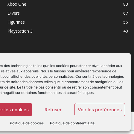
Xbox One
83
Divers
67
Figurines
56
Playstation 3
40
ns des technologies telles que les cookies pour stocker et/ou accéder aux
 relatives aux appareils. Nous le faisons pour améliorer l’expérience de
SUIVEZ NOUS
t pour afficher des publicités personnalisées. Consentir à ces technologies
ra de traiter des données telles que le comportement de navigation ou les
ur ce site. Le fait de ne pas consentir ou de retirer son consentement peut
et négatif sur certaines fonctonnalités et caractéristiques.
r les cookies
Refuser
Voir les préférences
Politique de cookies
Politique de confidentialité