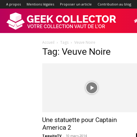
A propos
Mentions légales
Proposer un article
Contribution au blog
Geek-
Accueil
Tags
Veuve Noire
Collector.f
Tag: Veuve Noire
:
Site
d'actualité
Une statuette pour Captain
America 2
TaquitoTV
-
10 mars 2014