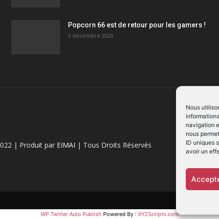
Popcorn 66 est de retour pour les gamers !
3 décembre 2020
Nous utiliso
informations
navigation e
nous permett
ID uniques s
022 | Produit par
EIMAI
| Tous Droits Réservés
avoir un eff
Accepte
WP Twitter Auto Publish
Powered By :
XYZScripts.com