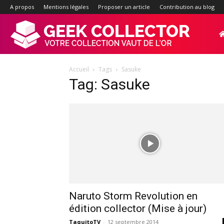
A propos
Mentions légales
Proposer un article
Contribution au blog
Geek-
Accueil
Tags
Sasuke
Collector.f
Tag: Sasuke
:
Site
d'actualité
Naruto Storm Revolution en
édition collector (Mise à jour)
TaquitoTV
-
12 septembre 2014