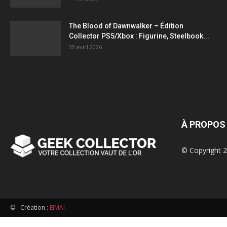
figurines,
The Blood of Dawnwalker – Édition
Collector PS5/Xbox : Figurine, Steelbook...
statuettes
30 avril 2026
À PROPOS
© Copyright 2
© - Création :
EIMAI