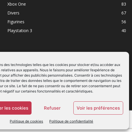
Xbox One
83
Divers
67
Figurines
56
Playstation 3
40
ns des technologies telles que les cookies pour stocker et/ou accéder aux
 relatives aux appareils. Nous le faisons pour améliorer l’expérience de
SUIVEZ NOUS
t pour afficher des publicités personnalisées. Consentir à ces technologies
ra de traiter des données telles que le comportement de navigation ou les
ur ce site. Le fait de ne pas consentir ou de retirer son consentement peut
et négatif sur certaines fonctonnalités et caractéristiques.
r les cookies
Refuser
Voir les préférences
Politique de cookies
Politique de confidentialité