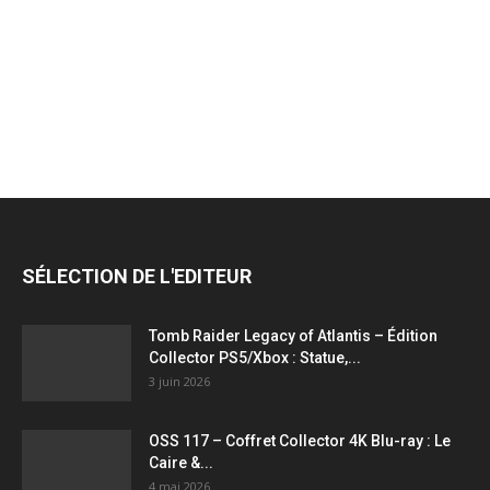
jeux
vidéo,
films,
SÉLECTION DE L'EDITEUR
série
Tomb Raider Legacy of Atlantis – Édition
Collector PS5/Xbox : Statue,...
3 juin 2026
tv,
OSS 117 – Coffret Collector 4K Blu-ray : Le
Caire &...
4 mai 2026