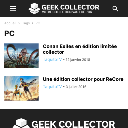
Accueil
Tags
PC
PC
Conan Exiles en édition limitée
collector
TaquitoTV
-
12 janvier 2018
Une édition collector pour ReCore
TaquitoTV
-
3 juillet 2016