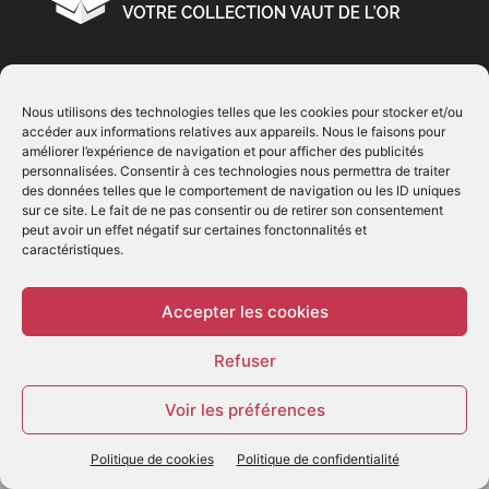
À PROPOS
Nous utilisons des technologies telles que les cookies pour stocker et/ou
accéder aux informations relatives aux appareils. Nous le faisons pour
© Copyright 2022 | Produit par
EIMAI
| Tous Droits
améliorer l’expérience de navigation et pour afficher des publicités
Réservés
personnalisées. Consentir à ces technologies nous permettra de traiter
des données telles que le comportement de navigation ou les ID uniques
sur ce site. Le fait de ne pas consentir ou de retirer son consentement
SUIVEZ NOUS
peut avoir un effet négatif sur certaines fonctonnalités et
caractéristiques.
Accepter les cookies
Refuser
© - Création :
EIMAI
Voir les préférences
WP Twitter Auto Publish
Powered By :
XYZScripts.com
Politique de cookies
Politique de confidentialité