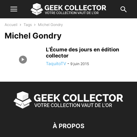
Accueil
Tags
Michel Gondry
Michel Gondry
L’Écume des jours en édition
collector
TaquitoTV
-
9 juin 2015
À PROPOS