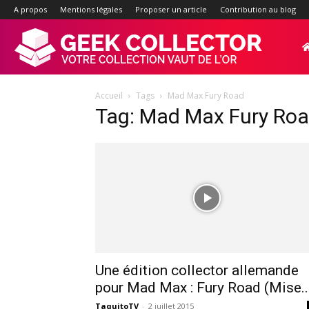
A propos
Mentions légales
Proposer un article
Contribution au blog
Geek-
Accueil
Tags
Mad Max Fury Road
Collector.f
Tag: Mad Max Fury Ro
:
Site
d'actualité
Une édition collector allemande
pour Mad Max : Fury Road (Mise..
TaquitoTV
-
2 juillet 2015