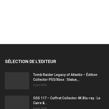
jeux
vidéo,
films,
SÉLECTION DE L'EDITEUR
série
Tomb Raider Legacy of Atlantis – Édition
Collector PS5/Xbox : Statue,...
3 juin 2026
tv,
OSS 117 – Coffret Collector 4K Blu-ray : Le
Caire &...
4 mai 2026