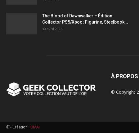
figurines,
The Blood of Dawnwalker – Édition
Collector PS5/Xbox : Figurine, Steelbook...
statuettes
30 avril 2026
À PROPOS
© Copyright 2
© - Création :
EIMAI