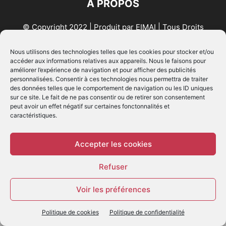
À PROPOS
© Copyright 2022 | Produit par
EIMAI
| Tous Droits
Réservés
Nous utilisons des technologies telles que les cookies pour stocker et/ou
accéder aux informations relatives aux appareils. Nous le faisons pour
SUIVEZ NOUS
améliorer l’expérience de navigation et pour afficher des publicités
personnalisées. Consentir à ces technologies nous permettra de traiter
des données telles que le comportement de navigation ou les ID uniques
sur ce site. Le fait de ne pas consentir ou de retirer son consentement
peut avoir un effet négatif sur certaines fonctonnalités et
caractéristiques.
© - Création :
EIMAI
Accepter les cookies
WP Twitter Auto Publish
Powered By :
XYZScripts.com
Refuser
Voir les préférences
Politique de cookies
Politique de confidentialité