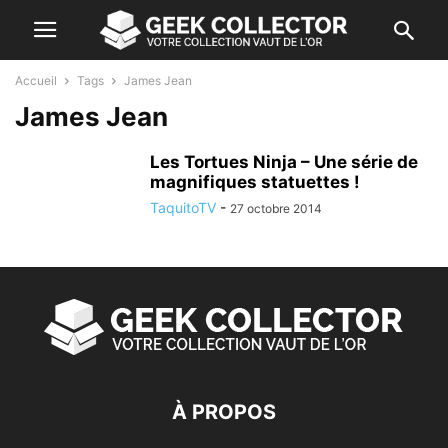
Accueil
Tags
James Jean
James Jean
Les Tortues Ninja – Une série de
magnifiques statuettes !
TaquitoTV
-
27 octobre 2014
À PROPOS