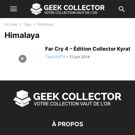
Accueil
Tags
Himalaya
Himalaya
Far Cry 4 – Édition Collector Kyrat
TaquitoTV
-
12 juin 2014
À PROPOS