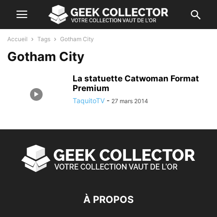
Accueil
Tags
Gotham City
Gotham City
La statuette Catwoman Format
Premium
TaquitoTV
-
27 mars 2014
À PROPOS