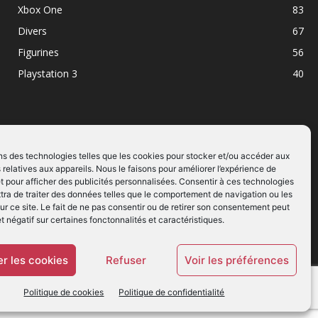
Xbox One
83
Divers
67
Figurines
56
Playstation 3
40
ns des technologies telles que les cookies pour stocker et/ou accéder aux
 relatives aux appareils. Nous le faisons pour améliorer l’expérience de
SUIVEZ NOUS
t pour afficher des publicités personnalisées. Consentir à ces technologies
ra de traiter des données telles que le comportement de navigation ou les
ur ce site. Le fait de ne pas consentir ou de retirer son consentement peut
et négatif sur certaines fonctonnalités et caractéristiques.
r les cookies
Refuser
Voir les préférences
Politique de cookies
Politique de confidentialité