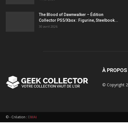
figurines,
The Blood of Dawnwalker – Édition
Collector PS5/Xbox : Figurine, Steelbook...
statuettes
30 avril 2026
À PROPOS
© Copyright 2
© - Création :
EIMAI