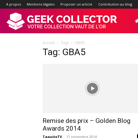
A propos
Mentions légales
Proposer un article
Contribution au blog
Geek-
Accueil
Tags
GBA5
Collector.f
Tag: GBA5
:
Site
d'actualité
Remise des prix – Golden Blog
Awards 2014
TaquitoTV
-
11 novembre 2014