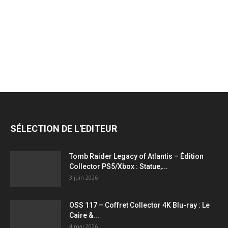
jeux
vidéo,
films,
SÉLECTION DE L'EDITEUR
série
Tomb Raider Legacy of Atlantis – Édition
Collector PS5/Xbox : Statue,...
3 juin 2026
tv,
OSS 117 – Coffret Collector 4K Blu-ray : Le
Caire &...
4 mai 2026