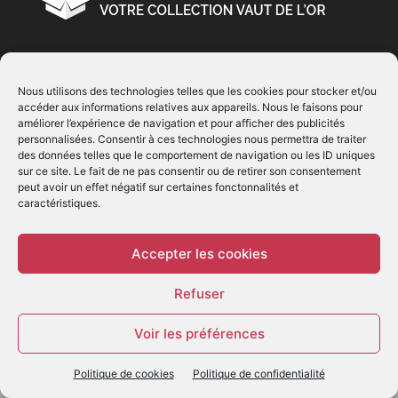
À PROPOS
Nous utilisons des technologies telles que les cookies pour stocker et/ou
accéder aux informations relatives aux appareils. Nous le faisons pour
© Copyright 2022 | Produit par
EIMAI
| Tous Droits
améliorer l’expérience de navigation et pour afficher des publicités
Réservés
personnalisées. Consentir à ces technologies nous permettra de traiter
des données telles que le comportement de navigation ou les ID uniques
sur ce site. Le fait de ne pas consentir ou de retirer son consentement
SUIVEZ NOUS
peut avoir un effet négatif sur certaines fonctonnalités et
caractéristiques.
Accepter les cookies
Refuser
© - Création :
EIMAI
Voir les préférences
WP Twitter Auto Publish
Powered By :
XYZScripts.com
Politique de cookies
Politique de confidentialité