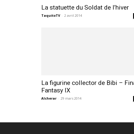
La statuette du Soldat de l’hiver
jeux
TaquitoTV
-
2 avril 2014
vidéo,
films,
La figurine collector de Bibi – Fin
série
Fantasy IX
Alcherar
-
29 mars 2014
tv,