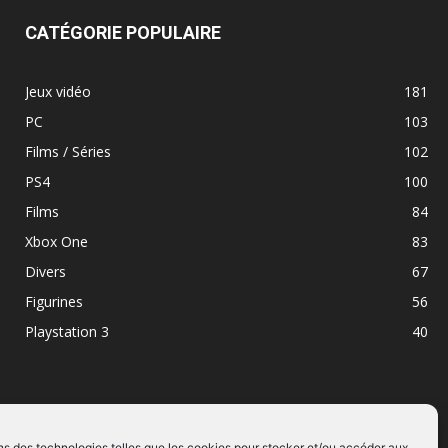
CATÉGORIE POPULAIRE
Jeux vidéo
181
PC
103
Films / Séries
102
PS4
100
Films
84
Xbox One
83
Divers
67
Figurines
56
Playstation 3
40
ns des technologies telles que les cookies pour stocker et/ou accéder aux