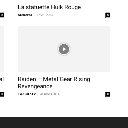
La statuette Hulk Rouge
Alcherar
-
1 avril 2014
0
0
al
Raiden – Metal Gear Rising :
Revengeance
TaquitoTV
-
28 mars 2014
0
0