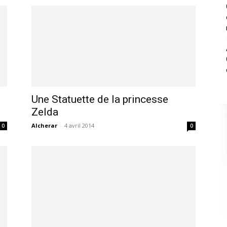
Une Statuette de la princesse
Zelda
Alcherar
-
4 avril 2014
0
0
,