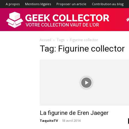
A propos
Mentions légales
Proposer un article
Contribution au blog
Geek-
Accueil
Tags
Figurine collector
Collector.f
Tag: Figurine collector
:
Site
d'actualité
La figurine de Eren Jaeger
TaquitoTV
-
18 avril 2014