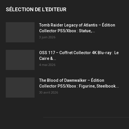
figurines,
SÉLECTION DE L'EDITEUR
statuettes
Tomb Raider Legacy of Atlantis – Édition
Collector PS5/Xbox : Statue,...
3 juin 2026
OSS 117 – Coffret Collector 4K Blu-ray : Le
Caire &...
4 mai 2026
The Blood of Dawnwalker – Édition
Collector PS5/Xbox : Figurine, Steelbook...
30 avril 2026