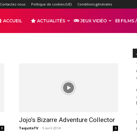
Contactez nous
Politique de cookies (UE)
Conditions générales
ACCUEIL
ACTUALITÉS
JEUX VIDÉO
FILMS /
r
s
Jojo’s Bizarre Adventure Collector
TaquitoTV
-
9 avril 2014
0
0