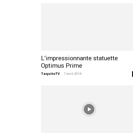
des
éditions
collector,
L’impressionnante statuette
Optimus Prime
TaquitoTV
-
7 avril 2014
steelbook
spéciales
de