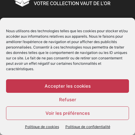
À PROPOS
Nous utilisons des technologies telles que les cookies pour stocker et/ou
accéder aux informations relatives aux appareils. Nous le faisons pour
© Copyright 2022 | Produit par
EIMAI
| Tous Droits
améliorer l’expérience de navigation et pour afficher des publicités
Réservés
personnalisées. Consentir à ces technologies nous permettra de traiter
des données telles que le comportement de navigation ou les ID uniques
sur ce site. Le fait de ne pas consentir ou de retirer son consentement
SUIVEZ NOUS
peut avoir un effet négatif sur certaines fonctonnalités et
caractéristiques.
Accepter les cookies
Refuser
© - Création :
EIMAI
Voir les préférences
WP Twitter Auto Publish
Powered By :
XYZScripts.com
Politique de cookies
Politique de confidentialité