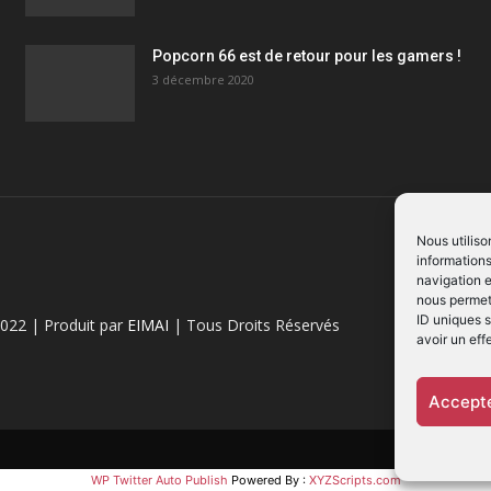
Popcorn 66 est de retour pour les gamers !
3 décembre 2020
Nous utiliso
informations
navigation e
nous permett
ID uniques s
022 | Produit par
EIMAI
| Tous Droits Réservés
avoir un eff
Accepte
WP Twitter Auto Publish
Powered By :
XYZScripts.com