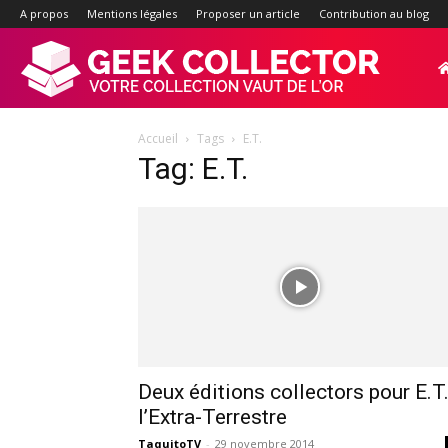
A propos
Mentions légales
Proposer un article
Contribution au blog
Geek-
Accueil
Tags
E.T.
Collector.f
Tag: E.T.
:
Site
d'actualité
Deux éditions collectors pour E.T.
l’Extra-Terrestre
TaquitoTV
-
29 novembre 2014