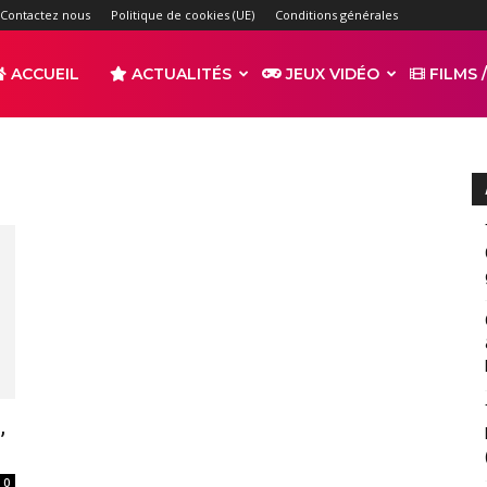
Contactez nous
Politique de cookies (UE)
Conditions générales
ACCUEIL
ACTUALITÉS
JEUX VIDÉO
FILMS /
r
s
,
0