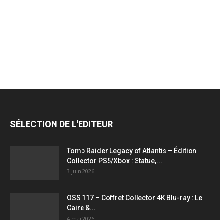
jeux
vidéo,
films,
SÉLECTION DE L'EDITEUR
série
Tomb Raider Legacy of Atlantis – Édition
Collector PS5/Xbox : Statue,...
3 juin 2026
tv,
OSS 117 – Coffret Collector 4K Blu-ray : Le
Caire &...
4 mai 2026