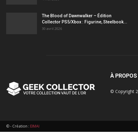
figurines,
The Blood of Dawnwalker – Édition
Collector PS5/Xbox : Figurine, Steelbook...
statuettes
30 avril 2026
À PROPOS
© Copyright 2
© - Création :
EIMAI