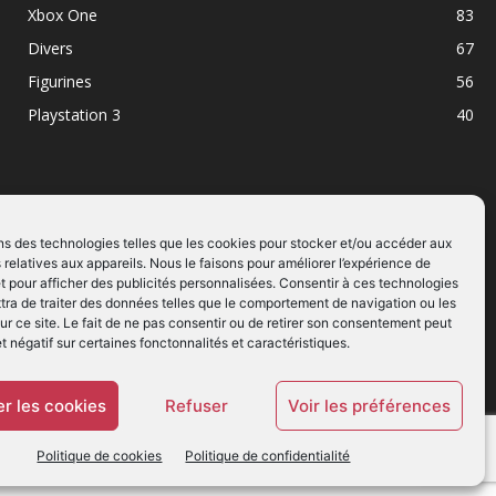
Xbox One
83
Divers
67
Figurines
56
Playstation 3
40
ns des technologies telles que les cookies pour stocker et/ou accéder aux
 relatives aux appareils. Nous le faisons pour améliorer l’expérience de
SUIVEZ NOUS
t pour afficher des publicités personnalisées. Consentir à ces technologies
ra de traiter des données telles que le comportement de navigation ou les
ur ce site. Le fait de ne pas consentir ou de retirer son consentement peut
et négatif sur certaines fonctonnalités et caractéristiques.
r les cookies
Refuser
Voir les préférences
Politique de cookies
Politique de confidentialité