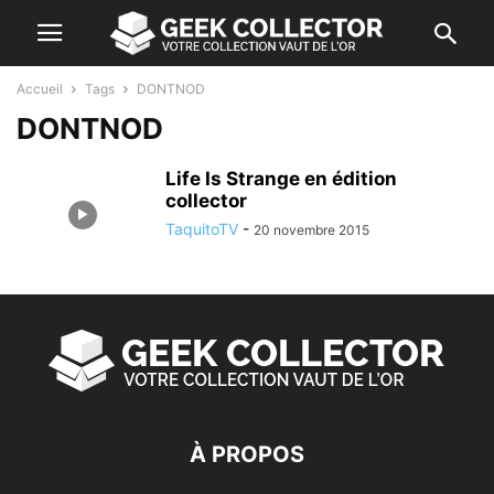
Accueil
Tags
DONTNOD
DONTNOD
Life Is Strange en édition
collector
TaquitoTV
-
20 novembre 2015
À PROPOS