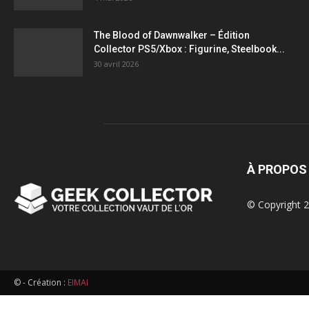
figurines,
The Blood of Dawnwalker – Édition
Collector PS5/Xbox : Figurine, Steelbook...
statuettes
30 avril 2026
À PROPOS
© Copyright 2
© - Création :
EIMAI