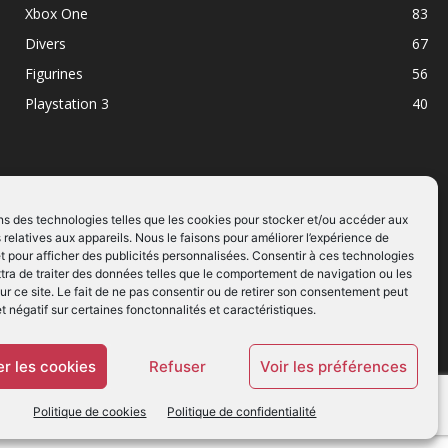
Xbox One
83
Divers
67
Figurines
56
Playstation 3
40
ns des technologies telles que les cookies pour stocker et/ou accéder aux
 relatives aux appareils. Nous le faisons pour améliorer l’expérience de
SUIVEZ NOUS
t pour afficher des publicités personnalisées. Consentir à ces technologies
ra de traiter des données telles que le comportement de navigation ou les
ur ce site. Le fait de ne pas consentir ou de retirer son consentement peut
et négatif sur certaines fonctonnalités et caractéristiques.
r les cookies
Refuser
Voir les préférences
Politique de cookies
Politique de confidentialité