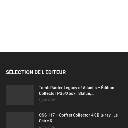
jeux
vidéo,
films,
SÉLECTION DE L'EDITEUR
série
Tomb Raider Legacy of Atlantis – Édition
Collector PS5/Xbox : Statue,...
3 juin 2026
tv,
OSS 117 – Coffret Collector 4K Blu-ray : Le
Caire &...
4 mai 2026