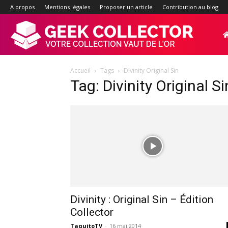
A propos
Mentions légales
Proposer un article
Contribution au blog
Geek-
Accueil
Tags
Divinity Original Sin
Collector.f
Tag: Divinity Original Si
:
Site
d'actualité
Divinity : Original Sin – Édition
Collector
TaquitoTV
-
16 mai 2014