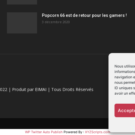
Popcorn 66 est de retour pour les gamers !
3 décembre 2020
Nous utiliso
informations
navigation e
nous permett
ID uniques s
022 | Produit par
EIMAI
| Tous Droits Réservés
avoir un eff
Accepte
WP Twitter Auto Publish
Powered By :
XYZScripts.com