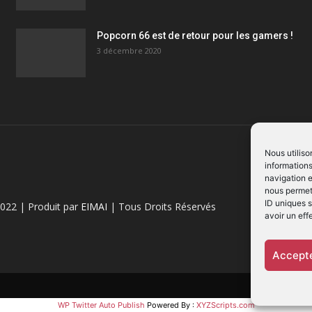
Popcorn 66 est de retour pour les gamers !
3 décembre 2020
Nous utiliso
informations
navigation e
nous permett
ID uniques s
022 | Produit par
EIMAI
| Tous Droits Réservés
avoir un eff
Accepte
WP Twitter Auto Publish
Powered By :
XYZScripts.com