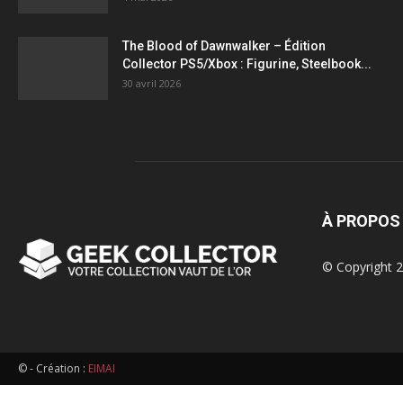
figurines,
The Blood of Dawnwalker – Édition
Collector PS5/Xbox : Figurine, Steelbook...
statuettes
30 avril 2026
À PROPOS
© Copyright 2
© - Création :
EIMAI