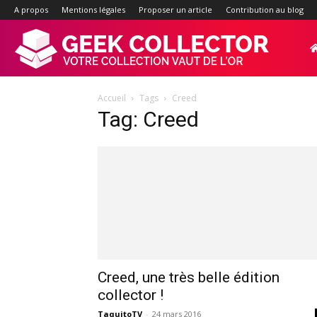
A propos
Mentions légales
Proposer un article
Contribution au blog
Geek-
Accueil
Tags
Creed
Collector.f
Tag: Creed
:
Site
d'actualité
Creed, une très belle édition
collector !
TaquitoTV
-
24 mars 2016