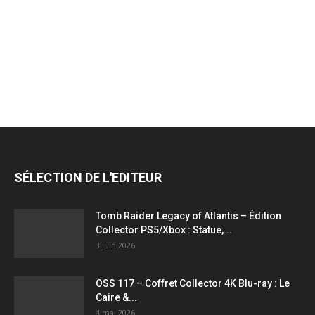
jeux
vidéo,
films,
SÉLECTION DE L'EDITEUR
série
Tomb Raider Legacy of Atlantis – Édition
Collector PS5/Xbox : Statue,...
3 juin 2026
tv,
OSS 117 – Coffret Collector 4K Blu-ray : Le
Caire &...
4 mai 2026