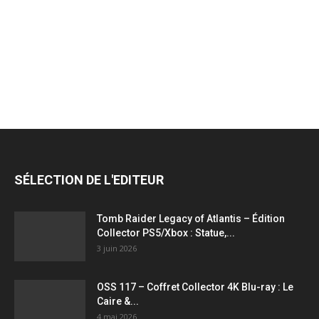
jeux
vidéo,
films,
SÉLECTION DE L'EDITEUR
série
Tomb Raider Legacy of Atlantis – Édition
Collector PS5/Xbox : Statue,...
3 juin 2026
tv,
OSS 117 – Coffret Collector 4K Blu-ray : Le
Caire &...
4 mai 2026