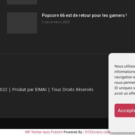
Popcorn 66 est de retour pour les gamers !
3 décembre 2020
Nous utiliso
informations
navigation e
nous permett
ID uniques s
022 | Produit par
EIMAI
| Tous Droits Réservés
avoir un eff
Accepte
WP Twitter Auto Publish
Powered By :
XYZScripts.com