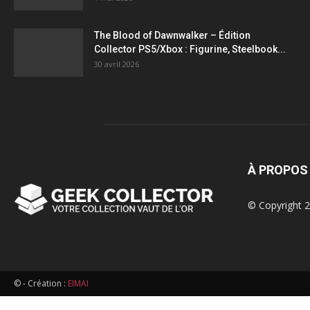
figurines,
The Blood of Dawnwalker – Édition
Collector PS5/Xbox : Figurine, Steelbook...
statuettes
30 avril 2026
À PROPOS
© Copyright 2
© - Création :
EIMAI