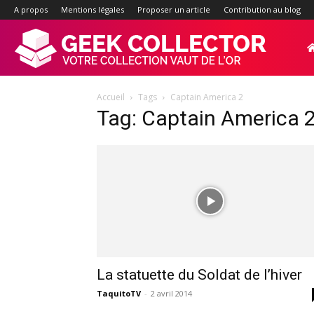
A propos
Mentions légales
Proposer un article
Contribution au blog
Geek-
Accueil
Tags
Captain America 2
Collector.f
Tag: Captain America 
:
Site
d'actualité
La statuette du Soldat de l’hiver
TaquitoTV
-
2 avril 2014