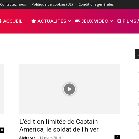
Contactez nous
Politique de cookies (UE)
Conditions générales
ACCUEIL
ACTUALITÉS
JEUX VIDÉO
FILMS /
r
2
s
L’édition limitée de Captain
America, le soldat de l’hiver
0
Alcherar
-
14 mars 2014
0