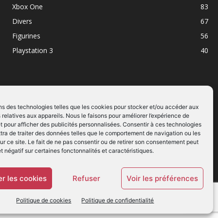
Xbox One
83
Divers
67
Figurines
56
Playstation 3
40
ns des technologies telles que les cookies pour stocker et/ou accéder aux
 relatives aux appareils. Nous le faisons pour améliorer l’expérience de
SUIVEZ NOUS
t pour afficher des publicités personnalisées. Consentir à ces technologies
ra de traiter des données telles que le comportement de navigation ou les
ur ce site. Le fait de ne pas consentir ou de retirer son consentement peut
et négatif sur certaines fonctonnalités et caractéristiques.
r les cookies
Refuser
Voir les préférences
Politique de cookies
Politique de confidentialité