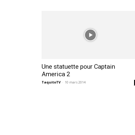
des
éditions
collector,
Une statuette pour Captain
America 2
steelbook
TaquitoTV
-
10 mars 2014
spéciales
de