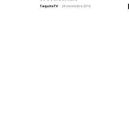
des
TaquitoTV
-
24 novembre 2016
éditions
collector,
steelbook
spéciales
de