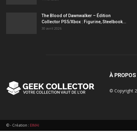
figurines,
The Blood of Dawnwalker – Édition
Collector PS5/Xbox : Figurine, Steelbook...
statuettes
30 avril 2026
À PROPOS
© Copyright 2
© - Création :
EIMAI