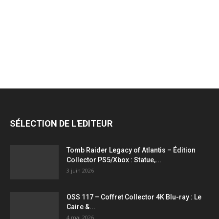
jeux
vidéo,
films,
SÉLECTION DE L'EDITEUR
série
Tomb Raider Legacy of Atlantis – Édition
Collector PS5/Xbox : Statue,...
3 juin 2026
tv,
OSS 117 – Coffret Collector 4K Blu-ray : Le
Caire &...
4 mai 2026