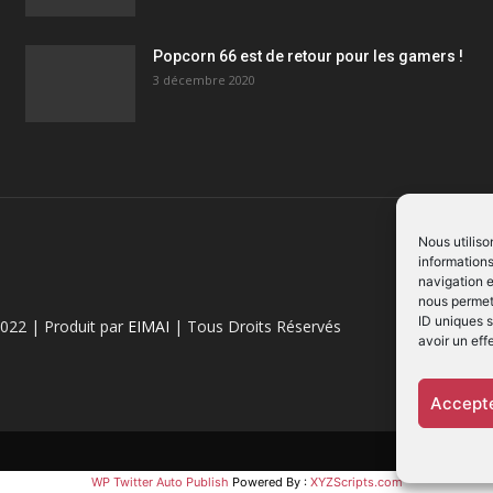
Popcorn 66 est de retour pour les gamers !
3 décembre 2020
Nous utiliso
informations
navigation e
nous permett
ID uniques s
022 | Produit par
EIMAI
| Tous Droits Réservés
avoir un eff
Accepte
WP Twitter Auto Publish
Powered By :
XYZScripts.com