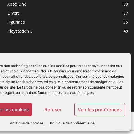
Xbox One
83
Divers
67
Figurines
56
Playstation 3
40
ns des technologies telles que les cookies pour stocker et/ou accéder aux
 relatives aux appareils. Nous le faisons pour améliorer l’expérience de
SUIVEZ NOUS
t pour afficher des publicités personnalisées. Consentir à ces technologies
ra de traiter des données telles que le comportement de navigation ou les
ur ce site. Le fait de ne pas consentir ou de retirer son consentement peut
et négatif sur certaines fonctonnalités et caractéristiques.
r les cookies
Refuser
Voir les préférences
Politique de cookies
Politique de confidentialité