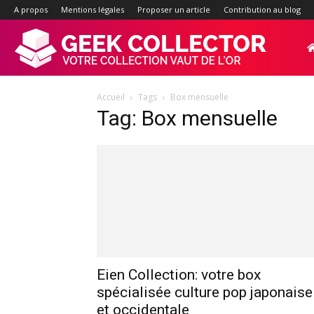
A propos
Mentions légales
Proposer un article
Contribution au blog
Geek-
Accueil
Tags
Box mensuelle
Collector.f
Tag: Box mensuelle
:
Site
d'actualité
Eien Collection: votre box
spécialisée culture pop japonaise
et occidentale