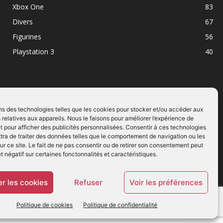
Xbox One
83
Divers
67
Figurines
56
Playstation 3
40
ns des technologies telles que les cookies pour stocker et/ou accéder aux
 relatives aux appareils. Nous le faisons pour améliorer l’expérience de
SUIVEZ NOUS
t pour afficher des publicités personnalisées. Consentir à ces technologies
ra de traiter des données telles que le comportement de navigation ou les
ur ce site. Le fait de ne pas consentir ou de retirer son consentement peut
et négatif sur certaines fonctonnalités et caractéristiques.
r les cookies
Refuser
Voir les préférences
Politique de cookies
Politique de confidentialité