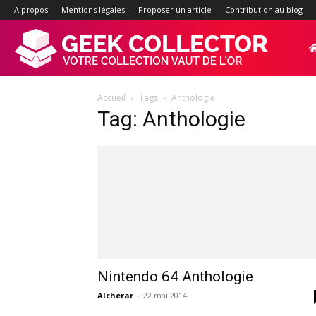
A propos
Mentions légales
Proposer un article
Contribution au blog
Geek-
Accueil
Tags
Anthologie
Collector.f
Tag: Anthologie
:
Site
d'actualité
Nintendo 64 Anthologie
Alcherar
-
22 mai 2014