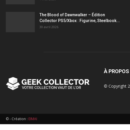
figurines,
The Blood of Dawnwalker – Édition
Collector PS5/Xbox : Figurine, Steelbook...
statuettes
30 avril 2026
À PROPOS
© Copyright 2
© - Création :
EIMAI