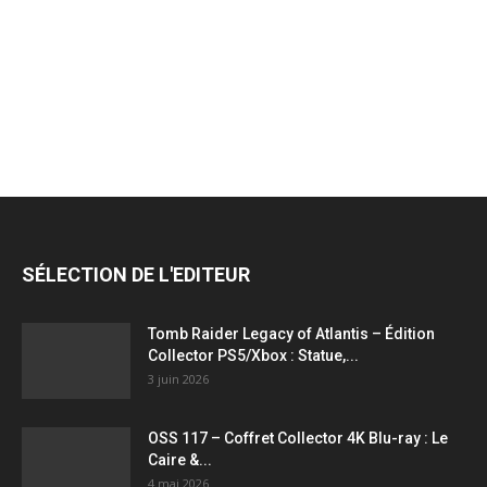
jeux
vidéo,
films,
SÉLECTION DE L'EDITEUR
série
Tomb Raider Legacy of Atlantis – Édition
Collector PS5/Xbox : Statue,...
3 juin 2026
tv,
OSS 117 – Coffret Collector 4K Blu-ray : Le
Caire &...
4 mai 2026