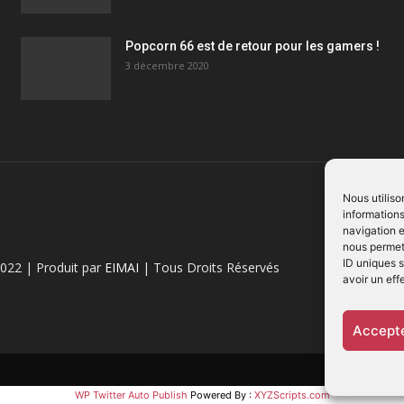
Popcorn 66 est de retour pour les gamers !
3 décembre 2020
Nous utiliso
informations
navigation e
nous permett
ID uniques s
022 | Produit par
EIMAI
| Tous Droits Réservés
avoir un eff
Accepte
WP Twitter Auto Publish
Powered By :
XYZScripts.com