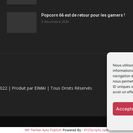
Popcorn 66 est de retour pour les gamers !
3 décembre 2020
Nous utiliso
informations
navigation e
nous permett
ID uniques s
022 | Produit par
EIMAI
| Tous Droits Réservés
avoir un eff
Accepte
WP Twitter Auto Publish
Powered By :
XYZScripts.com