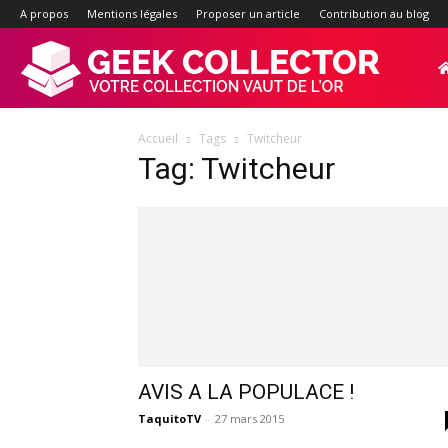
A propos
Mentions légales
Proposer un article
Contribution au blog
Geek-
Accueil
Tags
Twitcheur
Collector.f
Tag: Twitcheur
:
Site
d'actualité
AVIS A LA POPULACE !
TaquitoTV
-
27 mars 2015