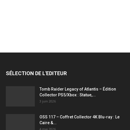
jeux
vidéo,
films,
SÉLECTION DE L'EDITEUR
série
Tomb Raider Legacy of Atlantis – Édition
Collector PS5/Xbox : Statue,...
3 juin 2026
tv,
OSS 117 – Coffret Collector 4K Blu-ray : Le
Caire &...
4 mai 2026