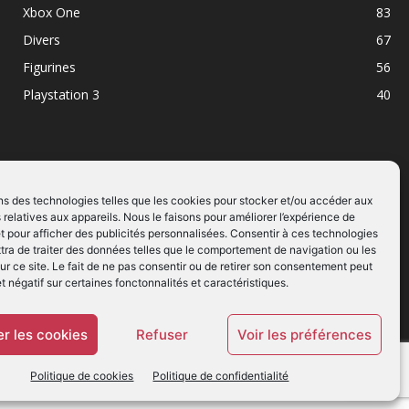
Xbox One
83
Divers
67
Figurines
56
Playstation 3
40
ns des technologies telles que les cookies pour stocker et/ou accéder aux
 relatives aux appareils. Nous le faisons pour améliorer l’expérience de
SUIVEZ NOUS
t pour afficher des publicités personnalisées. Consentir à ces technologies
ra de traiter des données telles que le comportement de navigation ou les
ur ce site. Le fait de ne pas consentir ou de retirer son consentement peut
et négatif sur certaines fonctonnalités et caractéristiques.
r les cookies
Refuser
Voir les préférences
Politique de cookies
Politique de confidentialité