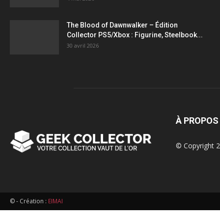
figurines,
The Blood of Dawnwalker – Édition
Collector PS5/Xbox : Figurine, Steelbook...
statuettes
30 avril 2026
À PROPOS
© Copyright 2
© - Création :
EIMAI