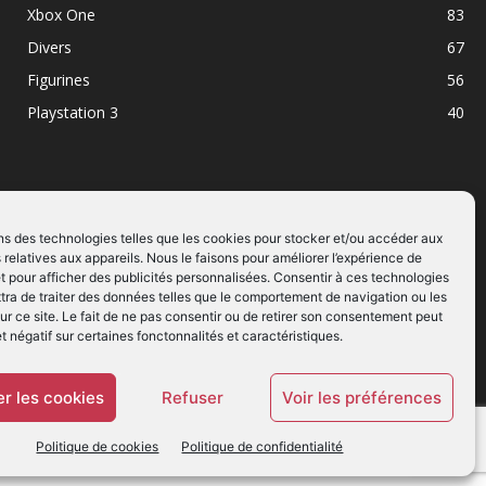
Xbox One
83
Divers
67
Figurines
56
Playstation 3
40
ns des technologies telles que les cookies pour stocker et/ou accéder aux
 relatives aux appareils. Nous le faisons pour améliorer l’expérience de
SUIVEZ NOUS
t pour afficher des publicités personnalisées. Consentir à ces technologies
ra de traiter des données telles que le comportement de navigation ou les
ur ce site. Le fait de ne pas consentir ou de retirer son consentement peut
et négatif sur certaines fonctonnalités et caractéristiques.
r les cookies
Refuser
Voir les préférences
Politique de cookies
Politique de confidentialité