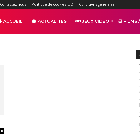
Contactez nous
Politique de cookies (UE)
Conditions générales
ACCUEIL
ACTUALITÉS
JEUX VIDÉO
FILMS /
r
s
0