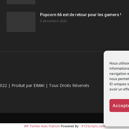
Popcorn 66 est de retour pour les gamers !
3 décembre 2020
Nous utiliso
informations
navigation e
nous permett
ID uniques s
022 | Produit par
EIMAI
| Tous Droits Réservés
avoir un eff
Accepte
WP Twitter Auto Publish
Powered By :
XYZScripts.com