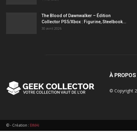
figurines,
The Blood of Dawnwalker – Édition
Collector PS5/Xbox : Figurine, Steelbook...
statuettes
30 avril 2026
À PROPOS
© Copyright 2
© - Création :
EIMAI