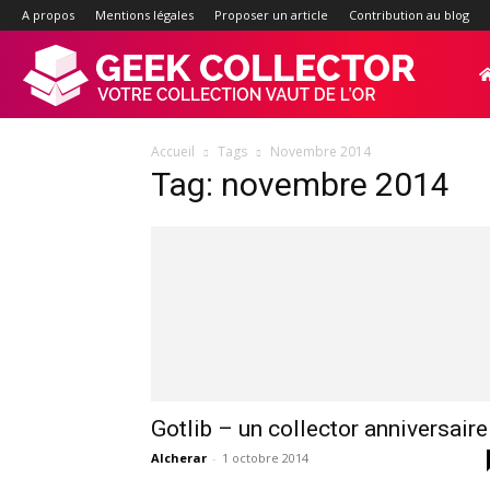
A propos
Mentions légales
Proposer un article
Contribution au blog
Geek-
Accueil
Tags
Novembre 2014
Collector.f
Tag: novembre 2014
:
Site
d'actualité
Gotlib – un collector anniversaire
Alcherar
-
1 octobre 2014