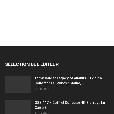
jeux
vidéo,
films,
SÉLECTION DE L'EDITEUR
série
Tomb Raider Legacy of Atlantis – Édition
Collector PS5/Xbox : Statue,...
3 juin 2026
tv,
OSS 117 – Coffret Collector 4K Blu-ray : Le
Caire &...
4 mai 2026