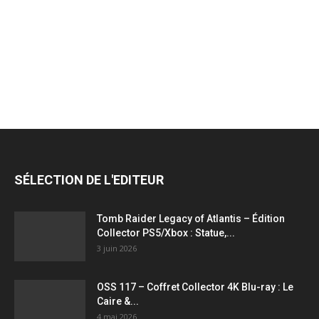
jeux
vidéo,
films,
SÉLECTION DE L'EDITEUR
série
Tomb Raider Legacy of Atlantis – Édition
Collector PS5/Xbox : Statue,...
3 juin 2026
tv,
OSS 117 – Coffret Collector 4K Blu-ray : Le
Caire &...
4 mai 2026