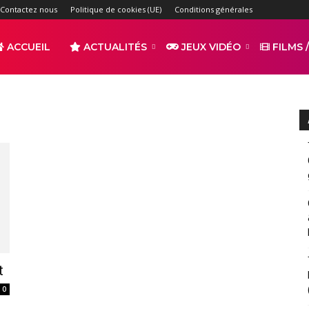
Contactez nous
Politique de cookies (UE)
Conditions générales
ACCUEIL
ACTUALITÉS
JEUX VIDÉO
FILMS /
r
s
t
0