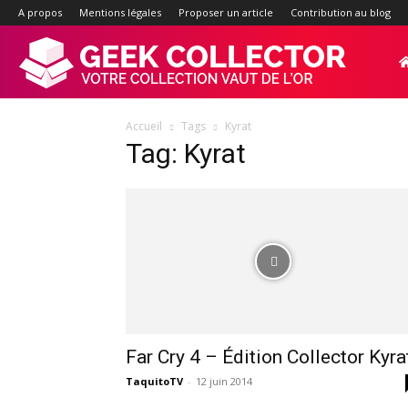
A propos
Mentions légales
Proposer un article
Contribution au blog
Geek-
Accueil
Tags
Kyrat
Collector.f
Tag: Kyrat
:
Site
d'actualité
Far Cry 4 – Édition Collector Kyra
TaquitoTV
-
12 juin 2014