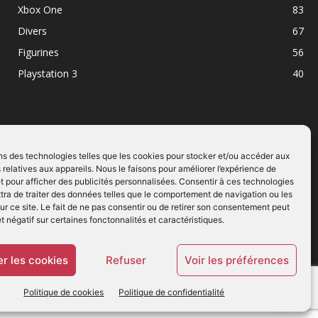
Xbox One
83
Divers
67
Figurines
56
Playstation 3
40
ns des technologies telles que les cookies pour stocker et/ou accéder aux
 relatives aux appareils. Nous le faisons pour améliorer l’expérience de
SUIVEZ NOUS
t pour afficher des publicités personnalisées. Consentir à ces technologies
ra de traiter des données telles que le comportement de navigation ou les
ur ce site. Le fait de ne pas consentir ou de retirer son consentement peut
et négatif sur certaines fonctonnalités et caractéristiques.
r les cookies
Refuser
Voir les préférences
Politique de cookies
Politique de confidentialité