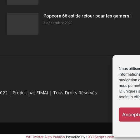
Popcorn 66 est de retour pour les gamers !
3 décembre 2020
Nous utiliso
informations
navigation e
nous permett
ID uniques s
022 | Produit par
EIMAI
| Tous Droits Réservés
avoir un eff
Accepte
WP Twitter Auto Publish
Powered By :
XYZScripts.com