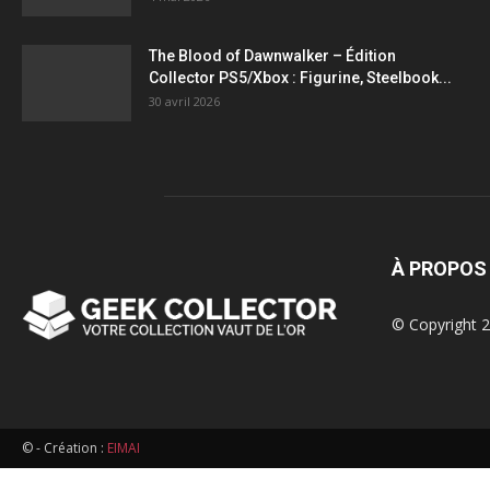
figurines,
The Blood of Dawnwalker – Édition
Collector PS5/Xbox : Figurine, Steelbook...
statuettes
30 avril 2026
À PROPOS
© Copyright 2
© - Création :
EIMAI