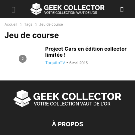
Accueil
Tags
Jeu de course
Jeu de course
Project Cars en édition collector
limitée !
TaquitoTV
-
6 mai 2015
À PROPOS