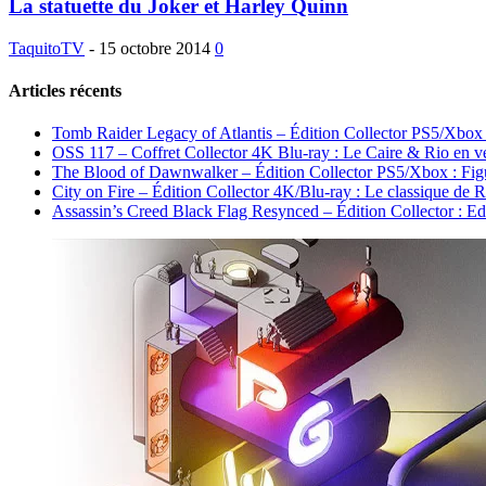
La statuette du Joker et Harley Quinn
TaquitoTV
-
15 octobre 2014
0
Articles récents
Tomb Raider Legacy of Atlantis – Édition Collector PS5/Xbox : 
OSS 117 – Coffret Collector 4K Blu-ray : Le Caire & Rio en ve
The Blood of Dawnwalker – Édition Collector PS5/Xbox : Fig
City on Fire – Édition Collector 4K/Blu-ray : Le classique de 
Assassin’s Creed Black Flag Resynced – Édition Collector : 