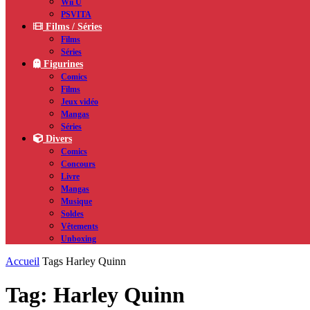
Wii U
PSVITA
Films / Séries
Films
Séries
Figurines
Comics
Films
Jeux vidéo
Mangas
Séries
Divers
Comics
Concours
Livre
Mangas
Musique
Soldes
Vêtements
Unboxing
Accueil
Tags
Harley Quinn
Tag: Harley Quinn