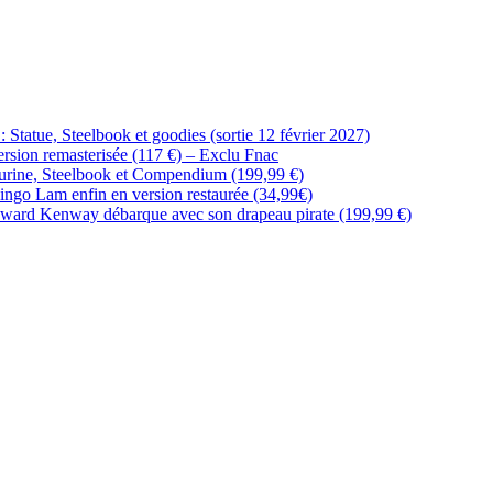
Statue, Steelbook et goodies (sortie 12 février 2027)
rsion remasterisée (117 €) – Exclu Fnac
urine, Steelbook et Compendium (199,99 €)
Ringo Lam enfin en version restaurée (34,99€)
Edward Kenway débarque avec son drapeau pirate (199,99 €)