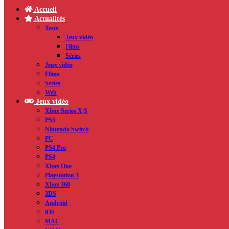
Accueil
Actualités
Tests
Jeux vidéo
Films
Séries
Jeux vidéo
Films
Séries
Web
Jeux vidéo
Xbox Series X|S
PS5
Nintendo Switch
PC
PS4 Pro
PS4
Xbox One
Playstation 3
Xbox 360
3DS
Androïd
iOS
MAC