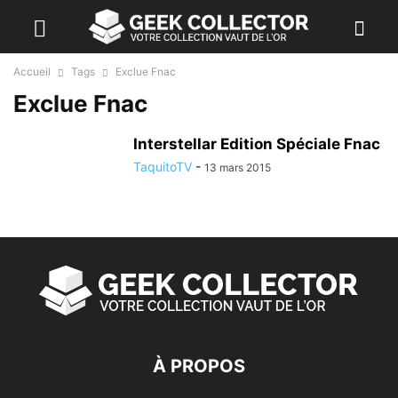
Accueil
Tags
Exclue Fnac
Exclue Fnac
Interstellar Edition Spéciale Fnac
TaquitoTV
-
13 mars 2015
À PROPOS