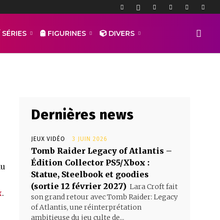
ctor
 SÉRIES
FIGURINES
DIVERS
Dernières news
JEUX VIDÉO
3 JUIN 2026
Tomb Raider Legacy of Atlantis –
Édition Collector PS5/Xbox :
au
Statue, Steelbook et goodies
(sortie 12 février 2027)
Lara Croft fait
x
.
son grand retour avec Tomb Raider: Legacy
of Atlantis, une réinterprétation
ambitieuse du jeu culte de...