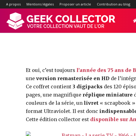
rem
A propos
Mentions légales
Proposer un article
Contribution au blog
Geek-
Collector.f
:
Et oui, c’est toujours
l’année des 75 ans de
une
version remasterisée en HD
de l’intég
Ce coffret contient
3 digipacks
des 120 épis
Site
pages, une magnifique
réplique miniature
d
couleurs de la série, un
livret
« scrapbook » 
format Ultraviolet. Il est donc
indispensable
d'actualité
Cette édition collector est
disponible sur A