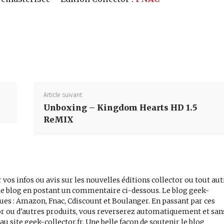
Partager
Article suivant
Unboxing – Kingdom Hearts HD 1.5
ReMIX
 vos infos ou avis sur les nouvelles éditions collector ou tout aut
r le blog en postant un commentaire ci-dessous. Le blog geek-
iques : Amazon, Fnac, Cdiscount et Boulanger. En passant par ces
tor ou d'autres produits, vous reverserez automatiquement et san
 site geek-collector.fr. Une belle façon de soutenir le blog