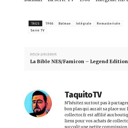
jeux
TAGS
1966
Batman
Intégrale
Remasterisée
Serie TV
vidéo,
Article précédent
films,
La Bible NES/Famicon – Legend Edition
série
TaquitoTV
N’hésitez surtout pas à partager
tv,
bon plan qui aurait sa place su
collector.fr est affilié aux bout
liens pour vos achats de collec
surcoût une petite commission au