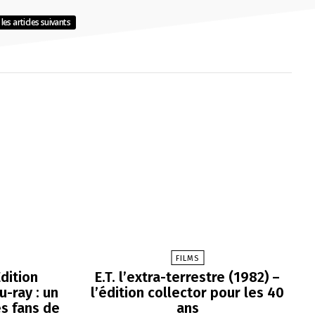
les articles suivants
FILMS
dition
E.T. l’extra-terrestre (1982) –
-ray : un
l’édition collector pour les 40
es fans de
ans