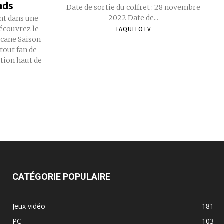
nds
Date de sortie du coffret : 28 novembre
2022 Date de...
nt dans une
Découvrez le
TAQUITOTV
rcane Saison
tout fan de
tion haut de
CATÉGORIE POPULAIRE
Jeux vidéo
181
PC
103