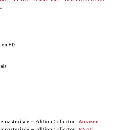
or
s en HD
eels
,
emasterisée – Edition Collector :
Amazon
emasterisée – Edition Collector :
FNAC