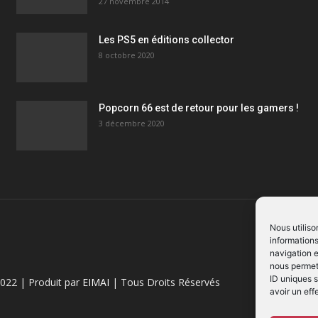
27 novembre 2014
Les PS5 en éditions collector
8 octobre 2020
Popcorn 66 est de retour pour les gamers !
3 décembre 2020
Nous utiliso
informations
navigation e
nous permett
ID uniques s
022 | Produit par
EIMAI
| Tous Droits Réservés
avoir un eff