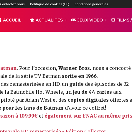
asterisée – Edition Colle
Contactez nous
Politique de cookies (UE)
Conditions générales
-
ACCUEIL
ACTUALITÉS
JEUX VIDÉO
FILMS /
par
TAQUITOTV
2412
0
r
Partager
 Batman
. Pour l’occasion,
Warner Bros.
nous a concocté
rale de la série TV Batman
sortie en 1966
.
odes remasterisées en HD, un
guide
des épisodes de 32
e la Batmobile Hot Wheels, un
jeu de 44 cartes
aux
piloté par Adam West et des
copies digitales
offertes 
 pour les fans de Batman
d’avoir ce coffret!
s
mazon à 109,99€
et
également sur FNAC au même pri