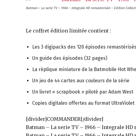
des
Batman – La serie TV – 1966 – Integrale HD remasterisée – Edition Collect
éditions
Le coffret édition limitée contient :
Les 3 digipacks des 120 épisodes remastérisé
collector,
Un guide des épisodes (32 pages)
La réplique miniature de la Batmobile Hot Wh
steelbook
Un jeu de 44 cartes aux couleurs de la série
Un livret « scrapbook » piloté par Adam West
spéciales
Copies digitales offertes au format UltraViolet
[divider]COMMANDER[/divider]
Batman – La serie TV – 1966 – Integrale HD r
de
Batman – La serie TV – 1966 – Integrale HD r