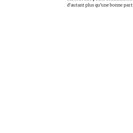
figurines,
d’autant plus qu’une bonne parti
statuettes