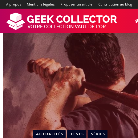
A propos
Mentions légales
Proposer un article
Contribution au blog
Geek-
Collector.f
:
Site
d'actualité
ACTUALITÉS
TESTS
SÉRIES