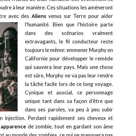
soudre à leur manière. Ces situations les amèneront
ntre avec des
Aliens
venus sur Terre pour aider
l’humanité. Bien que
l’histoire parte
dans des scénarios vraiment
extravagants, le fil conducteur reste
toujours le même: emmener Murphy en
Californie pour développer le remède
qui sauvera leur pays. Mais une chose
est sûre, Murphy ne va pas leur rendre
la tâche facile lors de ce long voyage.
Cynique et asocial, ce personnage
unique tant dans sa façon d’être que
dans ses paroles, va peu à peu subir
n injection. Perdant rapidement ses cheveux et
 apparence
de zombie, tout en gardant son âme
ront au monde des zombies, ce qui ne manquera pas