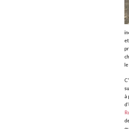
in
et
pr
ch
le
C
su
à 
d
R
d
qu