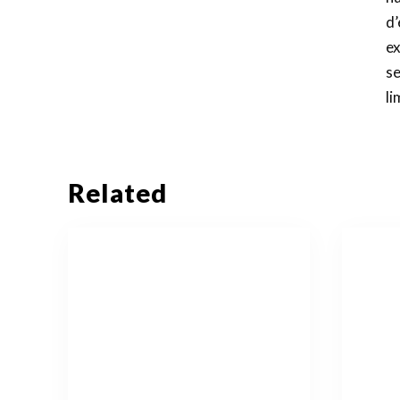
d
ex
s
li
Related