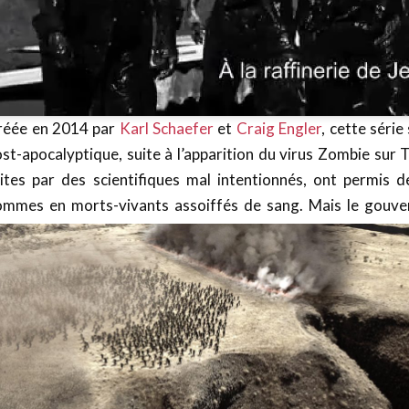
réée en 2014 par
Karl Schaefer
et
Craig Engler
, cette séri
st-apocalyptique, suite à l’apparition du virus Zombie su
aites par des scientifiques mal intentionnés, ont permis 
ommes en morts-vivants assoiffés de sang. Mais le gouver