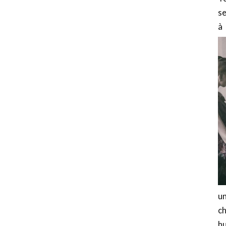
se
à
u
ch
hu