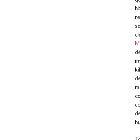
NS
re
s
c
M
d
i
k
d
m
co
c
de
hu
To