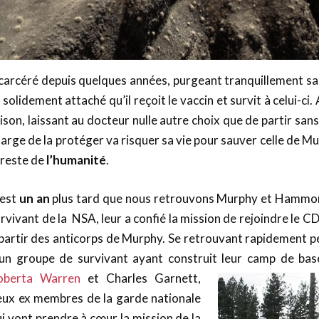
carcéré depuis quelques années, purgeant tranquillement sa 
 solidement attaché qu’il reçoit le vaccin et survit à celui-
ison, laissant au docteur nulle autre choix que de partir s
arge de la protéger va risquer sa vie pour sauver celle de Mu
 reste de
l’humanité
.
’est
un an
plus tard que nous retrouvons Murphy et Hammon
rvivant de la NSA, leur a confié la mission de rejoindre le C
partir des anticorps de Murphy. Se retrouvant rapidement per
’un groupe de survivant ayant construit leur camp de bas
oberta Warren
et
Charles Garnett,
eux ex membres de la garde nationale
i vont prendre à cœur la mission de la