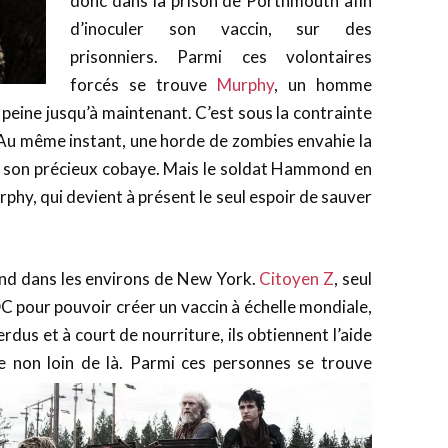
donc dans la prison de Porthmouth afin
d’inoculer son vaccin, sur des
prisonniers. Parmi ces volontaires
forcés se trouve
Murphy
, un homme
peine jusqu’à maintenant. C’est sous la contrainte
ci. Au même instant, une horde de zombies envahie la
ans son précieux cobaye. Mais le soldat Hammond en
rphy, qui devient à présent le seul espoir de sauver
d dans les environs de New York.
Citoyen Z
, seul
DC pour pouvoir créer un vaccin à échelle mondiale,
dus et à court de nourriture, ils obtiennent l’aide
e non loin de là. Parmi ces personnes se trouve