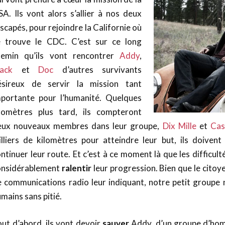
A. Ils vont alors s’allier à nos deux
scapés, pour rejoindre la Californie où
e trouve le CDC. C’est sur ce long
hemin qu’ils vont rencontrer
Addy
,
ack
et
Doc
d’autres survivants
ésireux de servir la mission tant
mportante pour l’humanité. Quelques
ilomètres plus tard, ils compteront
eux nouveaux membres dans leur groupe,
Dix Mille
et
Cas
illiers de kilomètres pour atteindre leur but, ils doive
ntinuer leur route. Et c’est à ce moment là que les difficul
onsidérablement
ralentir
leur progression. Bien que le citoye
 communications radio leur indiquant, notre petit groupe 
mains sans pitié.
ut d’abord, ils vont devoir
sauver
Addy, d’un groupe d’hom