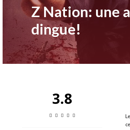
des
Z Nation: une 
dingue!
éditions
collector,
steelbook
3.8
spéciales
L
de
ce