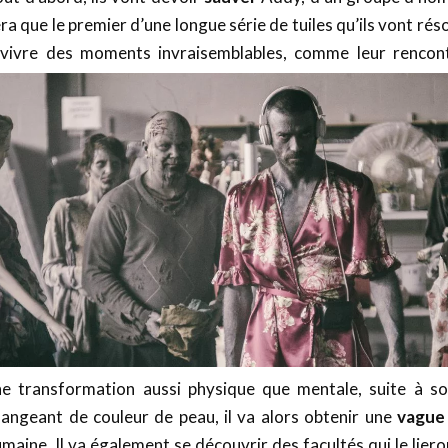
ra que le premier d’une longue série de tuiles qu’ils vont ré
 vivre des moments invraisemblables, comme leur renco
ne transformation aussi physique que mentale, suite à so
angeant de couleur de peau, il va alors obtenir une
vague
maine. Il va également se découvrir des facultés qui le lie