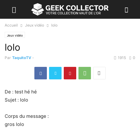
Accueil
Jeux vidéo
lolo
Jeux vidéo
lolo
Par
TaquitoTV
-
1915
0
De : test hé hé
Sujet : lolo
Corps du message :
gros lolo