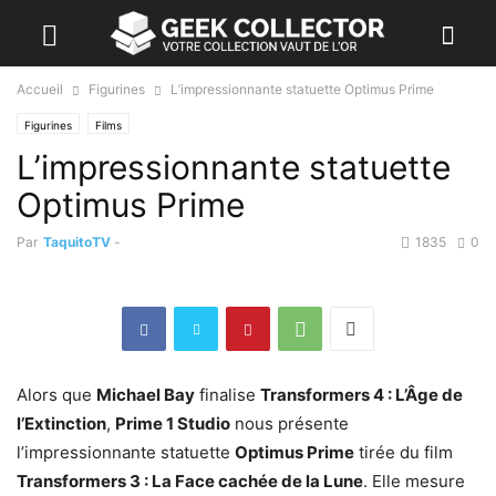
Accueil
Figurines
L’impressionnante statuette Optimus Prime
Figurines
Films
L’impressionnante statuette
Optimus Prime
Par
TaquitoTV
-
1835
0
Alors que
Michael Bay
finalise
Transformers 4 : L’Âge de
l’Extinction
,
Prime 1 Studio
nous présente
l’impressionnante statuette
Optimus Prime
tirée du film
Transformers 3 : La Face cachée de la Lune
. Elle mesure