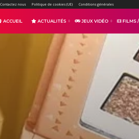
Contactez nous
Politique de cookies (UE)
Conditions générales
ACCUEIL
ACTUALITÉS
JEUX VIDÉO
FILMS /
r
s