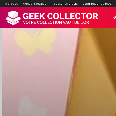
A propos
Mentions légales
Proposer un article
Contribution au blog
Geek-
Collector.f
:
Site
d'actualité