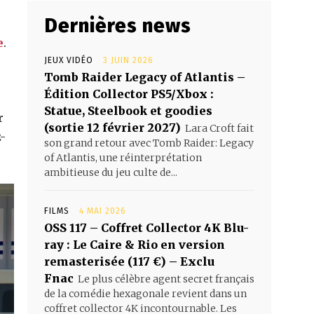
Dernières news
e
.
JEUX VIDÉO
3 JUIN 2026
Tomb Raider Legacy of Atlantis –
Édition Collector PS5/Xbox :
Statue, Steelbook et goodies
r
(sortie 12 février 2027)
Lara Croft fait
-
son grand retour avec Tomb Raider: Legacy
of Atlantis, une réinterprétation
ambitieuse du jeu culte de...
FILMS
4 MAI 2026
OSS 117 – Coffret Collector 4K Blu-
ray : Le Caire & Rio en version
remasterisée (117 €) – Exclu
Fnac
Le plus célèbre agent secret français
de la comédie hexagonale revient dans un
coffret collector 4K incontournable. Les