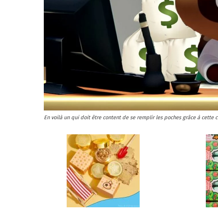
figurines,
statuettes
En voilà un qui doit être content de se remplir les poches grâce à cette 