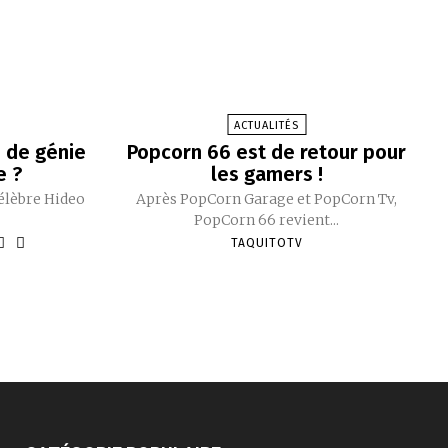
ACTUALITÉS
p de génie
Popcorn 66 est de retour pour
e ?
les gamers !
célèbre Hideo
Après PopCorn Garage et PopCorn Tv,
PopCorn 66 revient...
TAQUITOTV