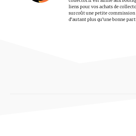
collector.fr est affilié aux bout
liens pour vos achats de collec
surcoût une petite commission au
d’autant plus qu’une bonne parti