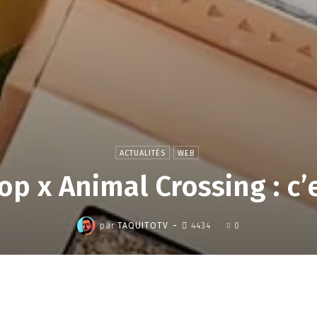
ACTUALITÉS
WEB
p x Animal Crossing : c’e
,
-
par
TAQUITOTV
4434
0
Partager