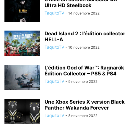
Ultra HD Steelbook
TaquitoTV
-
14 novembre 2022
Dead Island 2 : l’édition collector
HELL-A
TaquitoTV
-
10 novembre 2022
L’édition God of War™: Ragnarök
Édition Collector – PS5 & PS4
TaquitoTV
-
9 novembre 2022
Une Xbox Series X version Black
Panther Wakanda Forever
TaquitoTV
-
8 novembre 2022