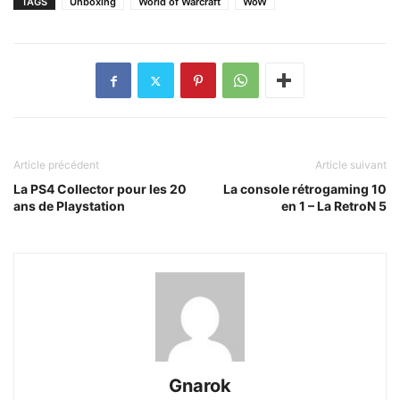
TAGS
Unboxing
World of Warcraft
WoW
Article précédent
Article suivant
La PS4 Collector pour les 20
La console rétrogaming 10
ans de Playstation
en 1 – La RetroN 5
Gnarok