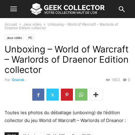
Accueil
Jeux vidéo
Unboxing – World of Warcraft – Warlords of
Draenor Edition collector
Jeux vidéo
PC
Unboxing – World of Warcraft
– Warlords of Draenor Edition
collector
Par
Gnarok
-
1802
0
Toutes les photos du déballage (unboxing) de l’édition
collector du jeu World of Warcraft – Warlords of Dreanor :