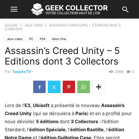
Accueil
Jeux vidéo
Assassin’s Creed Unity – 5 Editions dont 3
Collectors
Jeux vidéo
PC
PS4
Xbox One
Assassin’s Creed Unity – 5
Editions dont 3 Collectors
Par
TaquitoTV
-
2999
0
Lors de l’
E3
,
Ubisoft
a présenté le nouveau
Assassin’s
Creed Unity
(qui se déroulera à
Paris
) et en a profité pour
nous dévoiler
5 éditions
dont
3 Collectors
: l’édition
Standard, l’
édition Spéciale
, l’
édition Bastille
, l’
édition
Notre Dame
et l’
édition Guillotine Case
. Elles seront