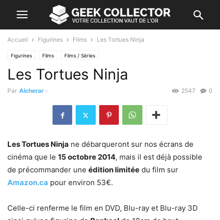
Accueil
Figurines
Films
Les Tortues Ninja
Figurines
Films
Films / Séries
Les Tortues Ninja
Par
Alcherar
-
2547
0
Les Tortues Ninja
ne débarqueront sur nos écrans de
cinéma que le
15 octobre 2014
, mais il est déjà possible
de précommander une
édition limitée
du film sur
Amazon.ca
pour environ 53€.
Celle-ci renferme le film en DVD, Blu-ray et Blu-ray 3D