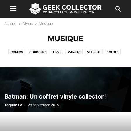
Accueil
Divers
Musique
MUSIQUE
COMICS
CONCOURS
LIVRE
MANGAS
MUSIQUE
SOLDES
UNBOXING
VÊTEMENTS
Batman: Un coffret vinyle collector !
TaquitoTV
-
28 septembre 2015