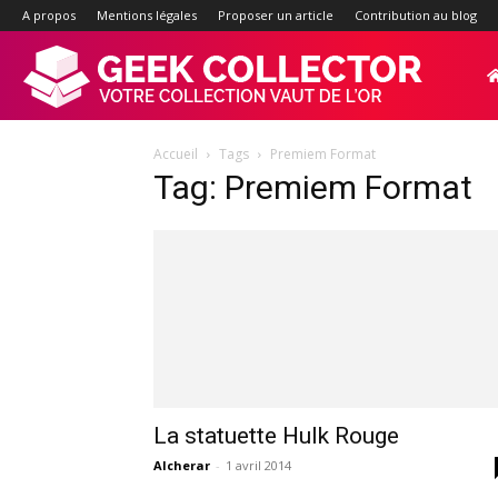
A propos
Mentions légales
Proposer un article
Contribution au blog
Geek-
Accueil
Tags
Premiem Format
Collector.f
Tag: Premiem Format
:
Site
d'actualité
La statuette Hulk Rouge
Alcherar
-
1 avril 2014