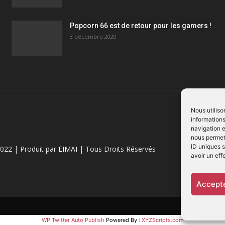
Popcorn 66 est de retour pour les gamers !
3 décembre 2020
Nous utiliso
informations
navigation e
nous permett
ID uniques s
022 | Produit par
EIMAI
| Tous Droits Réservés
avoir un eff
Accepte
WP Twitter Auto Publish
Powered By :
XYZScripts.com