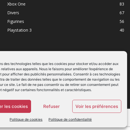
Xbox One
83
Divers
67
Figurines
56
Playstation 3
40
ns des technologies telles que les cookies pour stocker et/ou accéder aux
 relatives aux appareils. Nous le faisons pour améliorer l’expérience de
SUIVEZ NOUS
t pour afficher des publicités personnalisées. Consentir à ces technologies
ra de traiter des données telles que le comportement de navigation ou les
ur ce site. Le fait de ne pas consentir ou de retirer son consentement peut
et négatif sur certaines fonctonnalités et caractéristiques.
r les cookies
Refuser
Voir les préférences
Politique de cookies
Politique de confidentialité