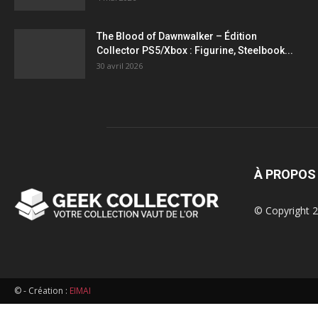
figurines,
The Blood of Dawnwalker – Édition
Collector PS5/Xbox : Figurine, Steelbook...
statuettes
30 avril 2026
À PROPOS
© Copyright 2
© - Création :
EIMAI