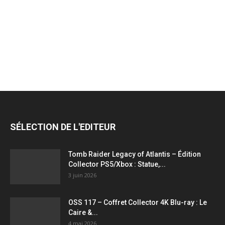
jeux
vidéo,
films,
SÉLECTION DE L'EDITEUR
série
Tomb Raider Legacy of Atlantis – Édition
Collector PS5/Xbox : Statue,...
3 juin 2026
tv,
OSS 117 – Coffret Collector 4K Blu-ray : Le
Caire &...
4 mai 2026