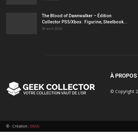
figurines,
The Blood of Dawnwalker – Édition
Collector PS5/Xbox : Figurine, Steelbook...
statuettes
30 avril 2026
À PROPOS
© Copyright 2
© - Création :
EIMAI