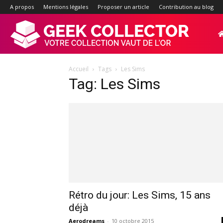
A propos
Mentions légales
Proposer un article
Contribution au blog
Geek-
Accueil
Tags
Les Sims
Collector.f
Tag: Les Sims
:
Site
d'actualité
Rétro du jour: Les Sims, 15 ans
déjà
Aerodreams
-
10 octobre 2015