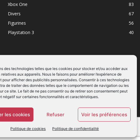
Xbox One
83
Divers
67
Figurines
56
Playstation 3
40
ns des technologies telles que les cookies pour stocker et/ou accéder aux
 relatives aux appareils. Nous le faisons pour améliorer l’expérience de
SUIVEZ NOUS
t pour afficher des publicités personnalisées. Consentir à ces technologies
ra de traiter des données telles que le comportement de navigation ou les
ur ce site. Le fait de ne pas consentir ou de retirer son consentement peut
et négatif sur certaines fonctonnalités et caractéristiques.
r les cookies
Refuser
Voir les préférences
Politique de cookies
Politique de confidentialité