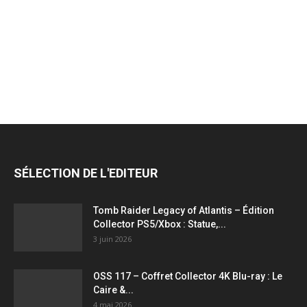
jeux
vidéo,
films,
SÉLECTION DE L'EDITEUR
série
Tomb Raider Legacy of Atlantis – Édition
Collector PS5/Xbox : Statue,...
3 juin 2026
tv,
OSS 117 – Coffret Collector 4K Blu-ray : Le
Caire &...
4 mai 2026