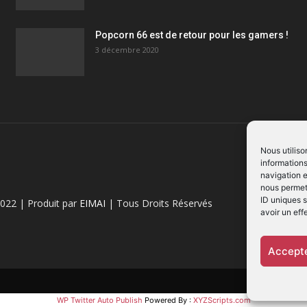
Popcorn 66 est de retour pour les gamers !
3 décembre 2020
Nous utiliso
informations
navigation e
nous permett
ID uniques s
022 | Produit par
EIMAI
| Tous Droits Réservés
avoir un eff
Accepte
WP Twitter Auto Publish
Powered By :
XYZScripts.com