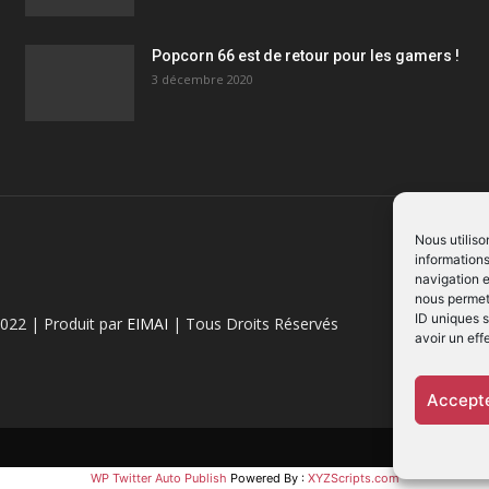
Popcorn 66 est de retour pour les gamers !
3 décembre 2020
Nous utiliso
informations
navigation e
nous permett
ID uniques s
022 | Produit par
EIMAI
| Tous Droits Réservés
avoir un eff
Accepte
WP Twitter Auto Publish
Powered By :
XYZScripts.com