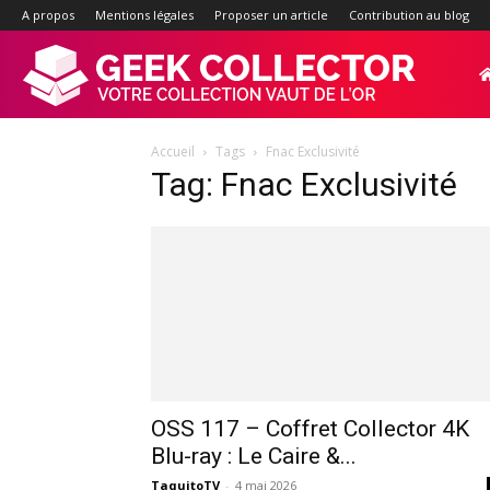
A propos
Mentions légales
Proposer un article
Contribution au blog
Geek-
Accueil
Tags
Fnac Exclusivité
Collector.f
Tag: Fnac Exclusivité
:
Site
d'actualité
OSS 117 – Coffret Collector 4K
Blu-ray : Le Caire &...
TaquitoTV
-
4 mai 2026