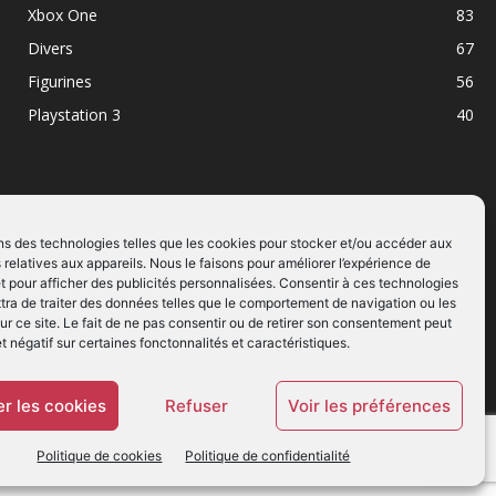
Xbox One
83
Divers
67
Figurines
56
Playstation 3
40
ns des technologies telles que les cookies pour stocker et/ou accéder aux
 relatives aux appareils. Nous le faisons pour améliorer l’expérience de
SUIVEZ NOUS
t pour afficher des publicités personnalisées. Consentir à ces technologies
ra de traiter des données telles que le comportement de navigation ou les
ur ce site. Le fait de ne pas consentir ou de retirer son consentement peut
et négatif sur certaines fonctonnalités et caractéristiques.
r les cookies
Refuser
Voir les préférences
Politique de cookies
Politique de confidentialité