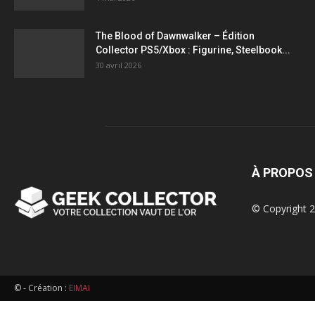
figurines,
The Blood of Dawnwalker – Édition
Collector PS5/Xbox : Figurine, Steelbook...
statuettes
30 avril 2026
À PROPOS
© Copyright 2
© - Création :
EIMAI