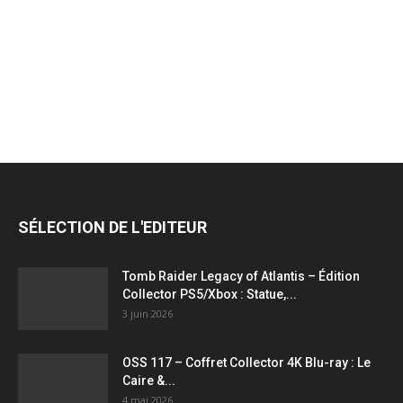
jeux
vidéo,
films,
SÉLECTION DE L'EDITEUR
série
Tomb Raider Legacy of Atlantis – Édition
Collector PS5/Xbox : Statue,...
3 juin 2026
tv,
OSS 117 – Coffret Collector 4K Blu-ray : Le
Caire &...
4 mai 2026