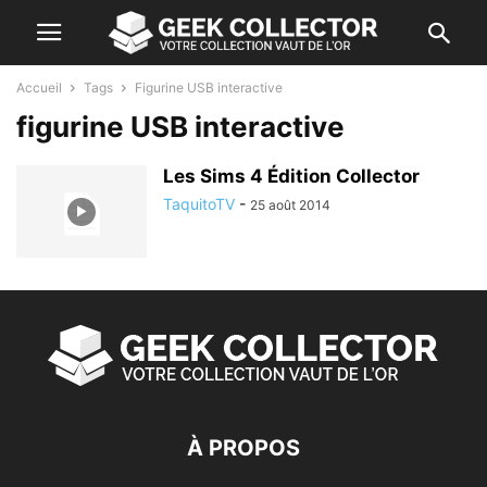
Accueil
Tags
Figurine USB interactive
figurine USB interactive
Les Sims 4 Édition Collector
TaquitoTV
-
25 août 2014
À PROPOS