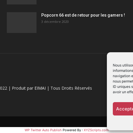
Popcorn 66 est de retour pour les gamers !
3 décembre 2020
Nous utiliso
informations
navigation e
nous permett
ID uniques s
022 | Produit par
EIMAI
| Tous Droits Réservés
avoir un eff
Accepte
WP Twitter Auto Publish
Powered By :
XYZScripts.com