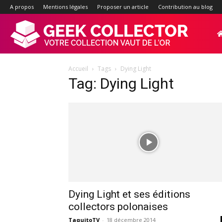
A propos
Mentions légales
Proposer un article
Contribution au blog
Geek-
Accueil
Tags
Dying Light
Collector.f
Tag: Dying Light
:
Site
d'actualité
Dying Light et ses éditions
collectors polonaises
TaquitoTV
-
18 décembre 2014