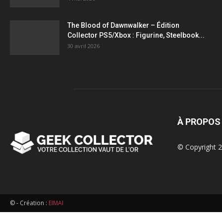
figurines,
The Blood of Dawnwalker – Édition
Collector PS5/Xbox : Figurine, Steelbook...
statuettes
30 avril 2026
À PROPOS
© Copyright 2
© - Création :
EIMAI