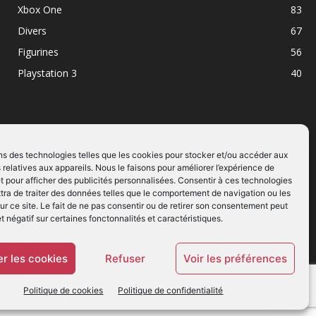
Xbox One
83
Divers
67
Figurines
56
Playstation 3
40
ns des technologies telles que les cookies pour stocker et/ou accéder aux
 relatives aux appareils. Nous le faisons pour améliorer l’expérience de
SUIVEZ NOUS
t pour afficher des publicités personnalisées. Consentir à ces technologies
ra de traiter des données telles que le comportement de navigation ou les
ur ce site. Le fait de ne pas consentir ou de retirer son consentement peut
et négatif sur certaines fonctonnalités et caractéristiques.
r les cookies
Refuser
Voir les préférences
Politique de cookies
Politique de confidentialité