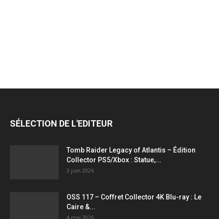
jeux
vidéo,
films,
SÉLECTION DE L'EDITEUR
série
Tomb Raider Legacy of Atlantis – Édition
Collector PS5/Xbox : Statue,...
3 juin 2026
tv,
OSS 117 – Coffret Collector 4K Blu-ray : Le
Caire &...
4 mai 2026