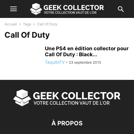
Accueil
Tags
Call Of Duty
Call Of Duty
Une PS4 en édition collector pour
Call Of Duty : Black...
TaquitoTV
-
23 septembre 2015
À PROPOS