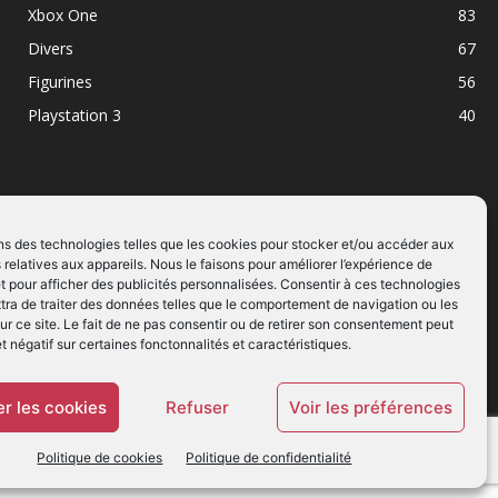
Xbox One
83
Divers
67
Figurines
56
Playstation 3
40
ns des technologies telles que les cookies pour stocker et/ou accéder aux
 relatives aux appareils. Nous le faisons pour améliorer l’expérience de
SUIVEZ NOUS
t pour afficher des publicités personnalisées. Consentir à ces technologies
ra de traiter des données telles que le comportement de navigation ou les
ur ce site. Le fait de ne pas consentir ou de retirer son consentement peut
et négatif sur certaines fonctonnalités et caractéristiques.
r les cookies
Refuser
Voir les préférences
Politique de cookies
Politique de confidentialité