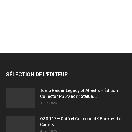
jeux
vidéo,
films,
SÉLECTION DE L'EDITEUR
série
Tomb Raider Legacy of Atlantis – Édition
Collector PS5/Xbox : Statue,...
3 juin 2026
tv,
OSS 117 – Coffret Collector 4K Blu-ray : Le
Caire &...
4 mai 2026