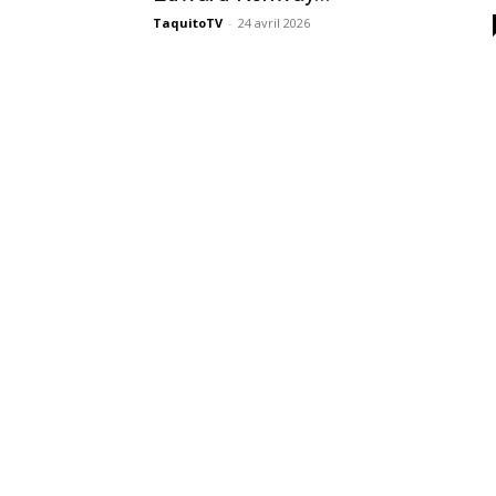
des
TaquitoTV
-
24 avril 2026
éditions
collector,
steelbook
spéciales
de