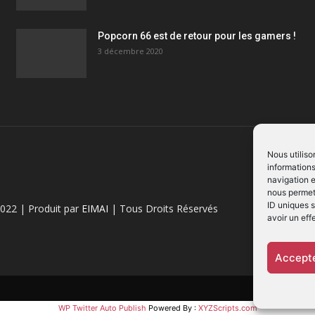
Popcorn 66 est de retour pour les gamers !
3 décembre 2020
Nous utiliso
informations
navigation e
nous permett
ID uniques s
022 | Produit par
EIMAI
| Tous Droits Réservés
avoir un eff
Accepte
WP Twitter Auto Publish
Powered By :
XYZScripts.com