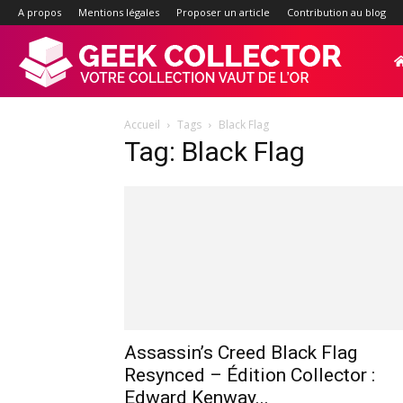
A propos
Mentions légales
Proposer un article
Contribution au blog
Geek-
Accueil
Tags
Black Flag
Collector.f
Tag: Black Flag
:
Site
d'actualité
Assassin’s Creed Black Flag
Resynced – Édition Collector :
Edward Kenway...