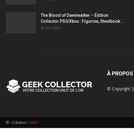
figurines,
The Blood of Dawnwalker – Édition
Collector PS5/Xbox : Figurine, Steelbook...
statuettes
30 avril 2026
À PROPOS
© Copyright 2
© - Création :
EIMAI