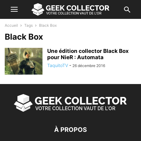
Accueil
Tags
Black Box
Black Box
Une édition collector Black Box
pour NieR : Automata
TaquitoTV
-
26 décembre 2016
À PROPOS