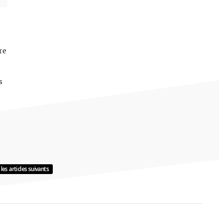
re
s
les articles suivants