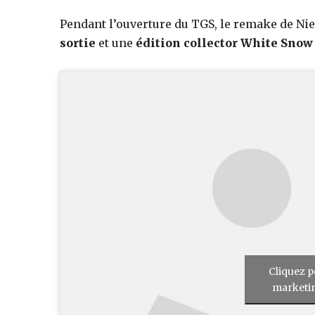
Pendant l’ouverture du TGS, le remake de Nie
jeux
sortie
et une
édition collector White Snow
vidéo,
films,
série
tv,
Cliquez p
marketin