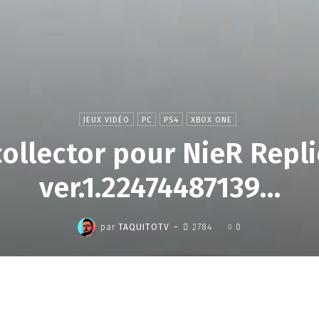
JEUX VIDÉO
PC
PS4
XBOX ONE
ollector pour NieR Repl
ver.1.22474487139…
,
-
par
TAQUITOTV
2784
0
Partager