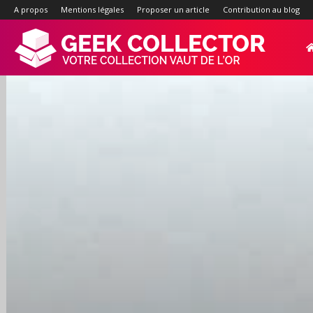
A propos
Mentions légales
Proposer un article
Contribution au blog
Geek-
Collector.f
:
Site
d'actualité