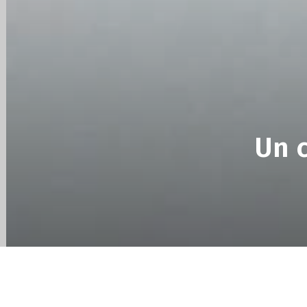
des
éditions
collector,
Un c
steelbook
spéciales
de