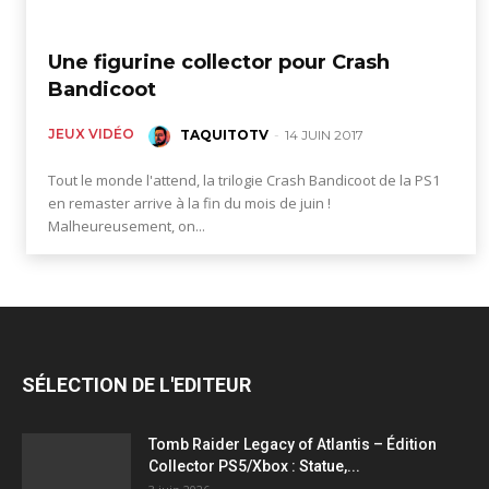
Une figurine collector pour Crash
Bandicoot
JEUX VIDÉO
TAQUITOTV
-
14 JUIN 2017
Tout le monde l'attend, la trilogie Crash Bandicoot de la PS1
en remaster arrive à la fin du mois de juin !
Malheureusement, on...
SÉLECTION DE L'EDITEUR
Tomb Raider Legacy of Atlantis – Édition
Collector PS5/Xbox : Statue,...