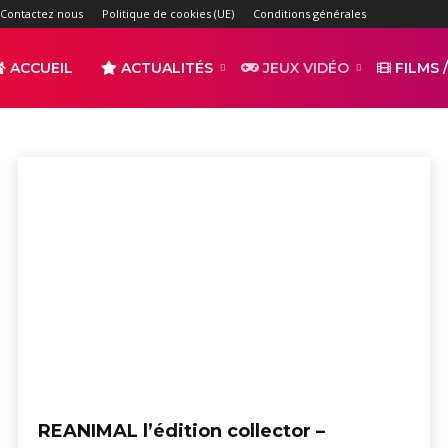
Contactez nous
Politique de cookies (UE)
Conditions générales
ACCUEIL
ACTUALITÉS
JEUX VIDÉO
FILMS /
do Switch OLED
PC
r
s
REANIMAL l’édition collector –