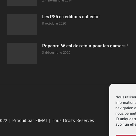
27 novembre 2014
Les PS5 en éditions collector
8 octobre 2020
Popcorn 66 est de retour pour les gamers !
3 décembre 2020
Nous utiliso
informations
navigation e
nous permett
ID uniques s
022 | Produit par
EIMAI
| Tous Droits Réservés
avoir un eff