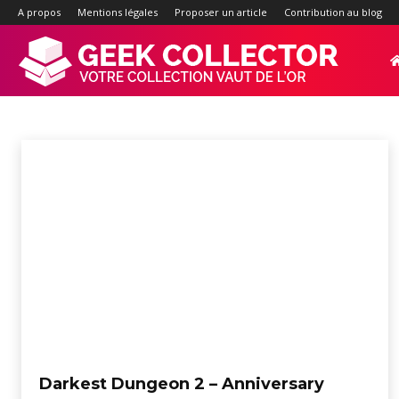
A propos
Mentions légales
Proposer un article
Contribution au blog
Geek-
NINTENDO SWITCH
3DS
Androïd
Gameboy
iOS
MAC
Nintendo Switch 2
Ninten
Accueil
Jeux vidéo
Nintendo Switch
Collector.f
:
Site
d'actualité
Darkest Dungeon 2 – Anniversary