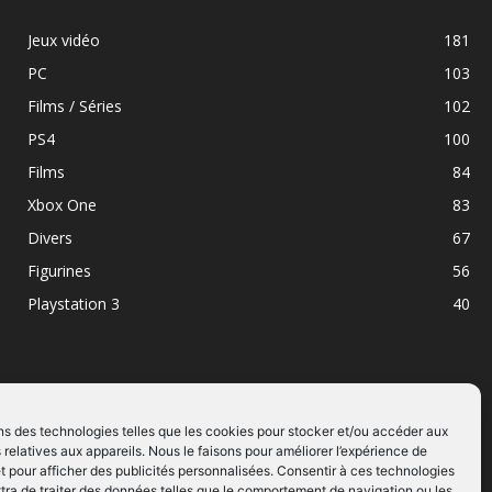
Jeux vidéo
181
PC
103
Films / Séries
102
PS4
100
Films
84
Xbox One
83
Divers
67
Figurines
56
Playstation 3
40
ns des technologies telles que les cookies pour stocker et/ou accéder aux
 relatives aux appareils. Nous le faisons pour améliorer l’expérience de
SUIVEZ NOUS
t pour afficher des publicités personnalisées. Consentir à ces technologies
ra de traiter des données telles que le comportement de navigation ou les