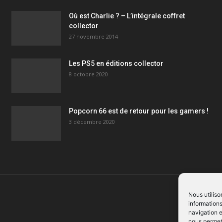
Où est Charlie ? – L’intégrale coffret
collector
27 novembre 2014
Les PS5 en éditions collector
8 octobre 2020
Popcorn 66 est de retour pour les gamers !
3 décembre 2020
Nous utiliso
informations
navigation e
nous permett