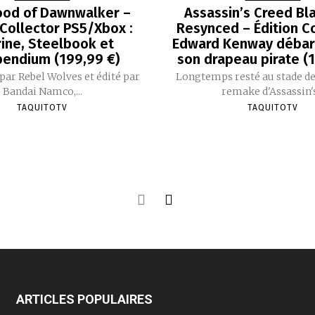
ood of Dawnwalker –
Assassin’s Creed Bla
 Collector PS5/Xbox :
Resynced – Édition Co
rine, Steelbook et
Edward Kenway débar
endium (199,99 €)
son drapeau pirate (
ar Rebel Wolves et édité par
Longtemps resté au stade de
Bandai Namco,...
remake d'Assassin's.
TAQUITOTV
TAQUITOTV
ARTICLES POPULAIRES