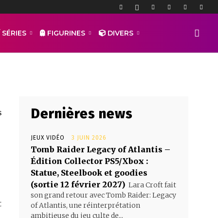
Fall
 SÉRIES
FIGURINES
DIVERS
Dernières news
s
JEUX VIDÉO
3 JUIN 2026
Tomb Raider Legacy of Atlantis –
Édition Collector PS5/Xbox :
Statue, Steelbook et goodies
(sortie 12 février 2027)
Lara Croft fait
son grand retour avec Tomb Raider: Legacy
t
of Atlantis, une réinterprétation
ambitieuse du jeu culte de...