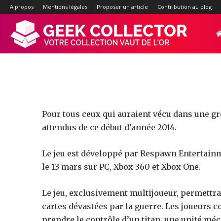
L’é
A propos
Mentions légales
Proposer un article
Contribution au blog
Geek-
Collector.f
:
Pour tous ceux qui auraient vécu dans une gro
attendus de ce début d’année 2014.
Site
Le jeu est développé par Respawn Entertainme
le 13 mars sur PC, Xbox 360 et Xbox One.
d'actualité
Le jeu, exclusivement multijoueur, permettra 
cartes dévastées par la guerre. Les joueurs 
prendre le contrôle d’un titan, une unité méc