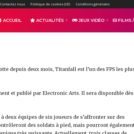
dition collector de Titan
Contactez nous
Politique de cookies (UE)
Conditions générales
-
ACCUEIL
ACTUALITÉS
JEUX VIDÉO
FILMS /
par
ALCHERAR
2677
0
r
Partager
tte depuis deux mois, Titanfall est l’un des FPS les plu
nt et publié par Electronic Arts. Il sera disponible dès
s
à deux équipes de six joueurs de s’affronter sur des
contrôleront des soldats à pied, mais pourront égalemen
anique très puissante. Actuellement, trois classes de