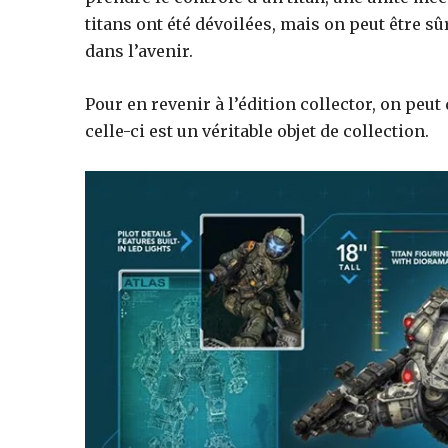
des
titans ont été dévoilées, mais on peut être 
dans l’avenir.
éditions
Pour en revenir à l’édition collector, on peut d
celle-ci est un véritable objet de collection.
collector,
steelbook
spéciales
de